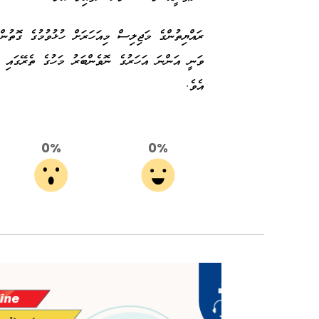
ރައްޔިތުންގެ މަޖިލިސް މިއަހަރަށް ހުޅުވުމުގެ ގޮތު
ވަނީ އަންނަ އަހަރުގެ ނޮވެންބަރު މަހުގެ ތެރޭގައި ތ
އެވެ.
0%
0%