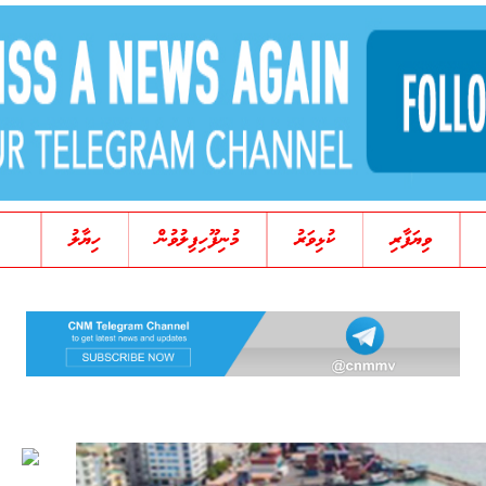
ވިޔަފާރި
ކުޅިވަރު
މުނިފޫހިފިލުވުން
ހިޔާލު