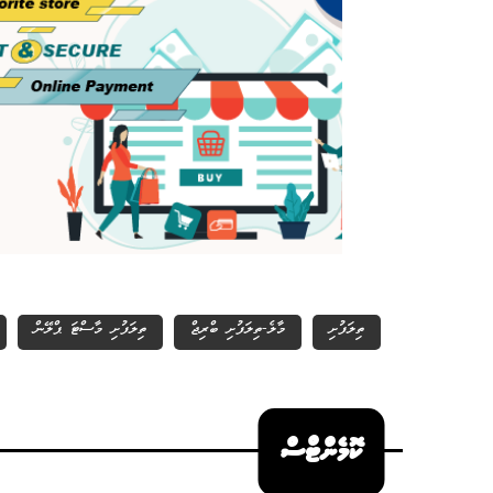
ތިލަފުށި
މާލެ-ތިލަފުށި ބްރިޖް
ތިލަފުށި މާސްޓަ ޕްލޭން
ކޮމެންޓްސް