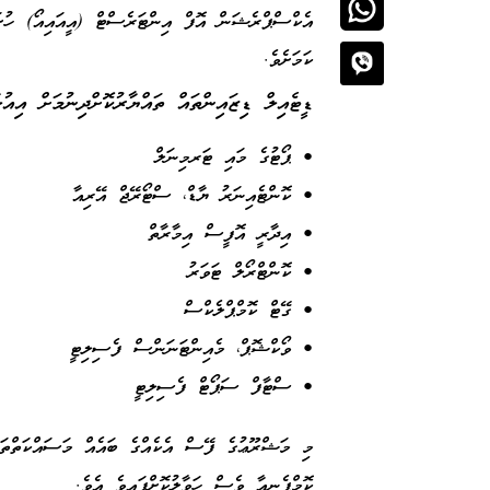
ކަމަށެވެ.
ޑީޓެއިލް ޑިޒައިންތައް ތައްޔާރުކޮށްދިނުމަށް އިއުލ
• ޕޯޓުގެ މައި ޓަރމިނަލް
• ކޮންޓެއިނަރު ޔާޑް، ސްޓޯރޭޖް އޭރިއާ
• އިދާރީ އޮފީސް އިމާރާތް
• ކޮންޓްރޯލް ޓަވަރު
• ގޭޓް ކޮމްޕްލެކްސް
• ވޯކްޝޮޕް، މެއިންޓަނަންސް ފެސިލިޓީ
• ސްޓާފް ސަޕޯޓް ފެސިލިޓީ
މި މަޝްރޫޢުގެ ފޭސް އެކެއްގެ ބައެއް މަސައްކަތްތަ
ކޮމްޕެނީއާ ވެސް ހަވާލުކޮށްފައިވެ އެވެ.