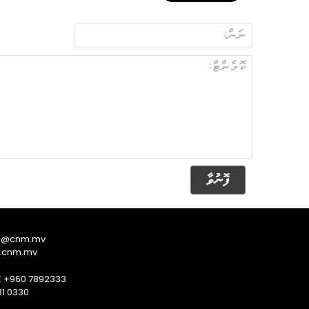
ފޮނުވާ
s@cnm.mv
.cnm.mv
E +960 7892333
1 0330