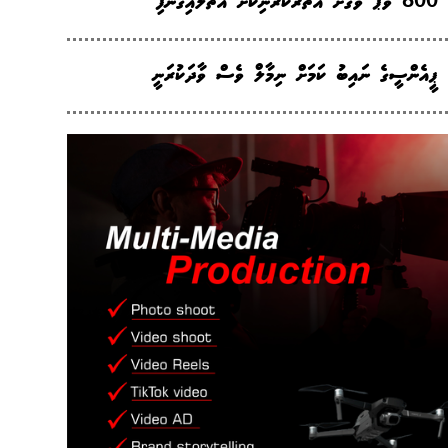
800 ވޭޕް ވަގަށް އެތެރެކުރަނިކޮށް އަތުލައިގެންފި
ޕީއެންސީގެ ނައިބު ކަމަށް ނިމާލް ވެސް ވާދަކުރަނީ