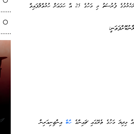
އެކްސްޕްރެޝަން އޮފް އިންޓަރެސްޓް (އީއައިއޯ) ހުށަހެޅުމުގެ ފުރުސަތު މި މަހުގެ 25 އާ ހަމައަށް ހުޅުވާލާފައިވާ
ާނުކޮށްފަވަނީ:
އް މިދިޔަ މަހުގެ ތެރޭގައި ޗައިނާގެ
ހާބާ
އިންޖިނިއަރިން