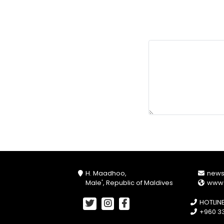
H. Maadhoo,
new
Male', Republic of Maldives
www
HOTLIN
+960 33