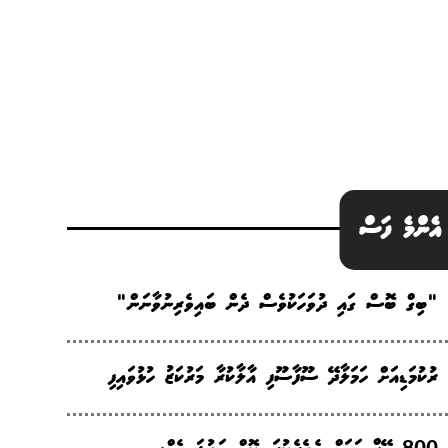
އެންމެ ފަސް
"ބިގް ބޮސް ގައި ދުވަހަކުވެސް ދެން ބައިވެރިނުވާނަން"
ރުކުމަޑިއަށް ހަމަލާދޭ ސޫފާސޫފި އާލާކުރާ މަރުކަޒު ހުޅުވައިފި