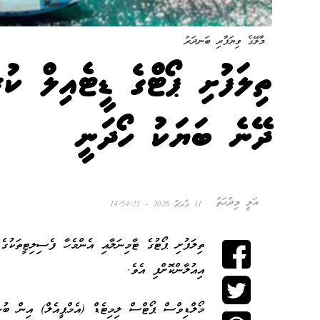
މާލޭގެ ވިޔަފާރި ބަނދަރު
ތިލަފުށި ޕޯޓްގެ ޑީޓެއިލް ކުރ
ދޭނެ ބަޔަކު ހޯދަނީ
އަލީ މިދުހަތު
11 މާރޗް 2026 - 14:54:21
ތިލަފުށި ޕޯޓުގެ ޓާމިނަލާއި އެންމެހާ ފެސިލިޓީތަކުގެ
އިއުލާންކޮށްފި އެވެ.
މޯލްޑިވްސް ޕޯޓްސް ލިމިޓެޑް (އެމްޕީއެލް) އިން ބުނ