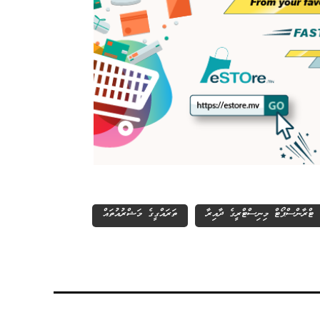
ޓްރާންސްޕޯޓް މިނިސްޓްރީގެ ދާއިރާ
ތަރައްގީގެ މަޝްރުއުތައް