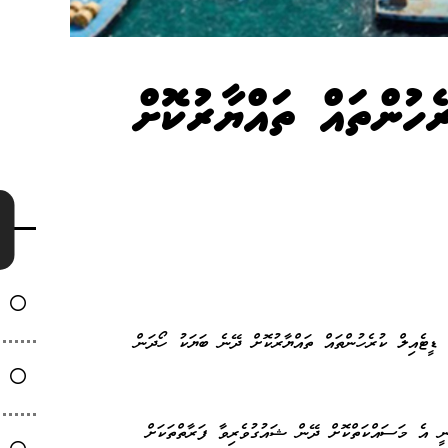
ެހުންތައް ތައްޔާރުކޮށް
 ޑީޓެއިލް ކުރެހުންތައް ތައްޔާރުކޮށް ދޭނެ ބަޔަކު ހޯދަން
ީ އެ މަސައްކަތްކޮށް ދޭން ޝައުގުވެރިވާ ފަރާތްތަކަށް