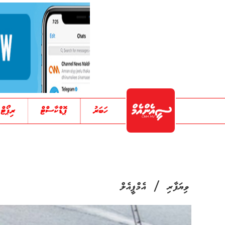
ހަބަރު
ޕޮޑްކާސްޓް
ރިޕޯޓް
/
ވިޔަފާރި
އެމްޕީއެލް