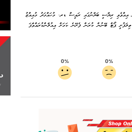
ން އިއްވެވި ރިޔާސީ ބަޔާނުގައި ރައީސް ޑރ. މުހައްމަދު މުއިއްޒު
ިލަފުށީ ޕޯޓް ބޭނުން ކުރަން ފެށޭނެ ކަމަށް އިއުލާންކުރައްވާފަ
0%
0%