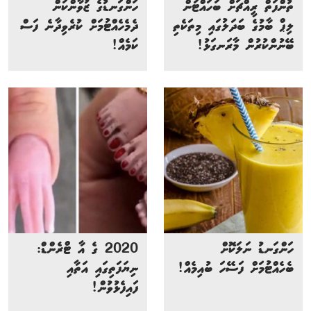
ތުންފަތް ރީއްޗަށް ބަހައްޓަން
ހަންގަނޑުގެ ޒުވާންކަން
ލިޕް ބާމުގެ ބަދަލުގައި މިތަކެތި
ދެމެހެއްޓުމަށް ކުރެވިދާނެ ފަސް
ބޭނުންކުރުން މާރަނގަޅު!
ކަމެއް!
ހަންގަނޑު ނަލަކޮށް
2020 ގެ އާ ޓްރެންޑް:
ބެހެއްޓުމަށް ފަސޭހަ ބުއިމެއް!
ނިޔަފަތިގައި އަތާއި
ފައިފެޅުވުން!