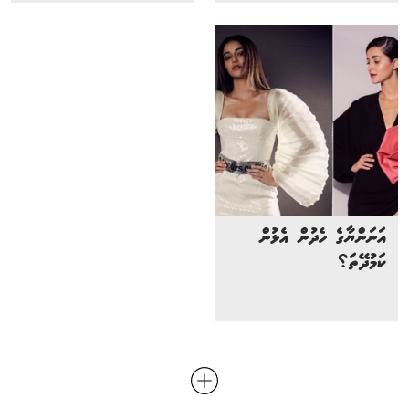
އަނަންޔާގެ ހެދުން އެޅުން
ކަމުދޭތަ؟