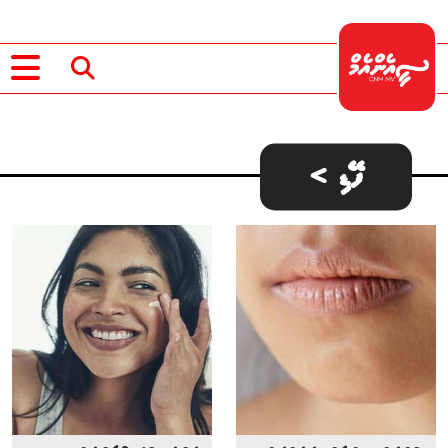
ފޭޑި >