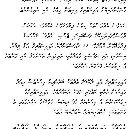
ނިދިގެން ވެއްޓޭ ކިތަންމެ ރެއެެއް ދިޔައެވެ. އެހާލުގައި ދުވަސްތައް
ގުނަމުންދަނިކޮށް އަމިނަތުދިޔެ މިނިވަން ވިއެވެ. ހެކި ނެތިގެންނެވެ.
ނަމަވެސް އެދުވަސްތައް ހިތުން ފިލުވާލެވޭނެ ހެއްޔެވެ؟ އުމުރުން
ދުވަސްވެފައިވަނިކޮށް ފަސްބައިގައި ޖެއްސި “ހުތުރު” ލައްގަނޑު
ފިލުވާލެވޭނެ ހެެއްޔެވެ؟ 29 ދުވަސްވަންދެން އައިމިނަތުދިޔެ އަށް ލިބުނު
ޖިސްމާނީ، އަދި ނަފްސާނީ ގެއްލުމާއި، އާއިލާއިން ތަހަންމަލު ކުރި ވޭންތައް
އެ ހިތްތަކުން ފޮހެވޭނެ ހެެއްޔެވެ؟
އައިމިނަތުދިޔެ އާއި ދެކޮޅަށް އެދުވަހު ބަޔާންދިން މީހުންވެސް މިއަދު
ފައިބުޑަށް ވެއްޓި ރޮއެފައި މާފަށް އެބައެދެއެވެ. އައިމިނަތުދިޔެގެ
ހިތްހެޔޮކަމުން އެ މީހުންނަށް މާފު ދިނަސް، މާތްﷲގެ ހަޒްރަތުގައި އެ
ފަރާތްތަކަކީ ކުށްވެރިންނަށް ނުވެދާނެބާ އެވެ؟
ކުއްޖާގެ މައިންބަފައިން ކުއްޖާއަަށް އިންސާފު ހޯދާނުދީ