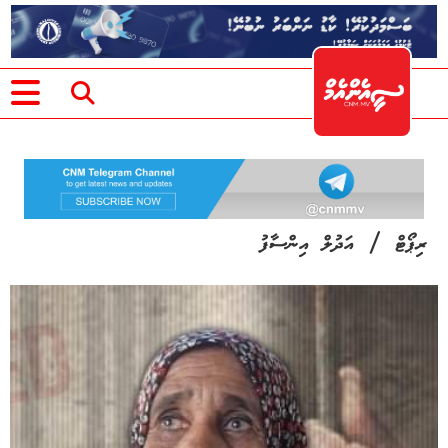
/
ރިޕޯޓް
އަދުލް އިންސާފު