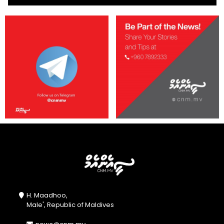
H. Maadhoo,
Male', Republic of Maldives