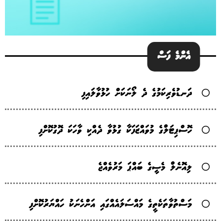
އެންމެ ފަސް
ދަނޑުވެރިކަމުގެ ދެ ލޯނަކަށް ހުޅުވާލައިފި
ހޮސްޕިޓަލްގެ މުވައްޒަފަކާ ގުޅުވާ ދެއްކި ވާހަކަ ދޮގުކޮށްފި
ލިއޮނެލް މެސީގެ ބައްޕަ މަރުވެއްޖެ
މަސްތުވާތަކެތީގެ މައްސަލައެއްގައި އަންހެނަކު ހައްޔަރުކޮށްފި