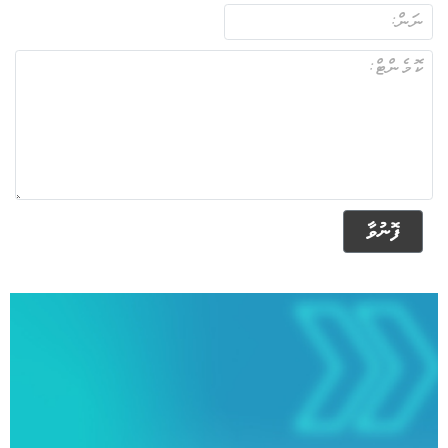
ފޮނުވާ