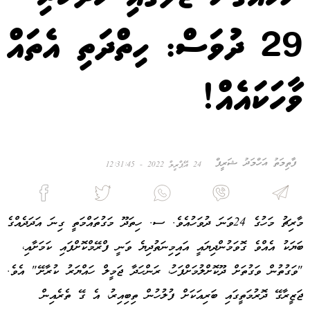
29 ދުވަސް: ހިތްދަތި އެތައް
ވާހަކައެއް!
ފާތިމަތު އަހްމަދު ޝަރީފް
24 އޭޕްރީލް 2022 - 12:31:45
މާރިޗު މަހުގެ 24ވަނަ ދުވަހުއެވެ. ސ. ހިތަދޫ މަގުތައްމަތީ ގިނަ އަދަދެއްގެ
ބަޔަކު އެއްވެ ގޮވަމުންދިޔައީ އައިިމިނަތުދިޔެ ވަނީ ފްރޭމްކޮށްފައި ކަމަށާއި،
"ވަގުތުން ވަގުތަށް ދޫކޮށްލުމަށްފަހު، ރަންހަދާ ޖަމީލް ހައްޔަރު ކުރާށޭ" އެވެ.
ޖަޒީރާގޭ ދޮރުމަތީގައި ބަރިއަކަށް ފުލުހުން ތިބިއިރު، އެ ގޭ ތެރެއިން