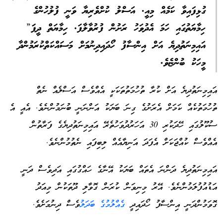
ގުޅިފައިވާ ކަމެއް މިއީ. އަސްލު ކުށްވެރިޔާ ވަނީ ފުލުހުންގެ
ހިމާޔަތުގައި ހަމަ އެދުވަހު ރަށުން ފުރުވާލާފަ. ހިމާޔަތް ދީފަ”
އައިމިނަތުދިޔެ އަށް އިންސާފު ހޯދައިދިނުމަށް މަސައްކަތްކުރަމުންދާ
މީހަކު ބުންޏެވެ.
އައިމިނަތުދިޔެ އަށް ކުރާ ތުހުމަތުތަކަކީ އެއްވެސް އަސްލެއް ނެތް
ތުހުމަތުކެއް ކަމަށް އެރަށުގެ ގިނަ ބަޔަކު އަންނަނީ ބުނަމުންނެވެ. އެއީ އެ
ސުކޫލުގައި ހޭދަކުރި 30 އަހަރުދުވަހުތެރޭ އައިމިނަތުދިޔެގެ ފަރާތުން
އެއްވެސް ކުއްޖަކަށް އެފަދަ އަނިޔާއެއް ލިބިފައި ނެތުމުންނެވެ.
އައިމިނަތުދިޔެ ދަންނަ އެތައް ބަޔަކު އޭނާގެ ހައްގުގައި އަދިވެސް ދަނީ
އަޑުއުފުލަމުންނެވެ. އޭރު މިނިވަން ކުރަން ގޮވާލި ދޫތަކުން މިއަދު
ގޮވަމުންދަނީ އިންސާފު ހޯދައިދީ
ގެއްލުމުގެ ބަދަލު
ވެސް ދިނުމަށެވެ.