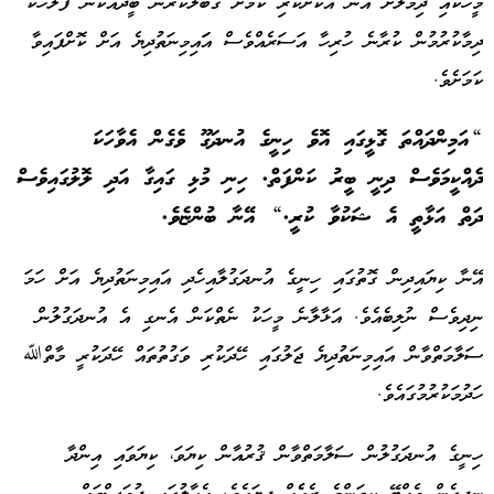
މީހަކާއި ދިމާލަށް އޭނާ އެކުށްކުރި ކަމަށް ގަބޫލުކުރާނެ ބީދައަކުން ފުލުހަކު
ދިމާކުރުމުން ކުރާނެ ހުރިހާ އަސަރެއްވެސް އަައިމިނަތުދިޔެ އަށް ކޮށްފައިވާ
ކަމަށެވެ.
“އަމިންދައްތަ ގޮޅީގައި އޮވެ ހިނީގެ އުނދަގޫ ވެގެން އެވާހަކަ
ދެއްކީމަވެސް ދިނީ ބީރު ކަންފަތް. ހިނި މުޅި ގައިގާ އަދި ލޮލުގައިވެސް
ދަތް އަޅާތީ އެ ޝަކުވާ ކުރީ.“ އޭނާ ބުންޏެވެ.
އޭނާ ކިޔައިދިން ގޮތުގައި ހިނީގެ އުނދަގުލާއިހެދި އައިމިނަތުދިޔެ އަށް ހަމަ
ނިދިވެސް ނުލިބެއެވެ. އަޅާލާނެ މީހަކު ނެތްކަން އެނގި އެ އުނދަގުލުން
ސަލާމަތްވާން އައިމިނަތުދިޔެ ޖަލުގައި ހޭދަކުރި ވަގުތުތައް ހޭދަކުރީ މާތްﷲ
ހަދުމަކުރުމުގައެވެ.
ހިނީގެ އުނދަގުލުން ސަލާމަތްވާން ޤުރުއާން ކިޔަވަ، ކިޔަވައި އިންދާ