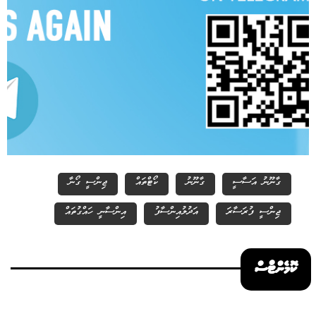
ގާނޫނު އަސާސީ
ގާނޫނު
ކޯޓްތައް
ޖިންސީ ގޯނާ
ޖިންސީ ފުރަސާރަ
އަދުލުއިންސާފު
އިންސާނީ ހައްގުތައް
ކޮމެންޓްސް