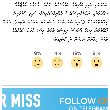
ހަމައެކަނި އައިމިނަތުދިޔެގެ ހައްގުގައެއް ނޫނެވެ. ކުޑަކުޑަ ކުއްޖެއްގެ
ހައްގުތަކާއި ރައްކާތެރިކަންވެސް ގެއްލިގެންދާތީއެވެ. ހަގީގީ ކުށްވެރިޔާ
ހިމާޔަތްކުރުމަށް ފެށުނީންސުރެ ބަޔަކު މަސައްކަތް ކުރަމުން
ދާތީއެވެ. އެކަން
އޮއްބާލަން މިއަދު ފުރުސަތު ދީފިނަމަ މާދަމާ މިފަދަ އެތައް ކުއްޖެއްގެ
ވާހަކަ މިގޮތަށް ދައްކަން ޖެހިދާނެތީއެވެ.
8%
14%
16%
61%