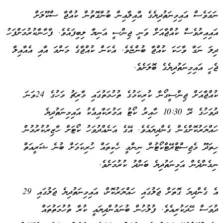
ނަމަވެސް އައިމިނަތުދިޔެގެ އާއިލާއިން ބުނާގޮތުން ކުއްޖާ ސްކޫލަށް
އައިއިރުވެސް ކުއްޖާއަށް ވަނީ ޖިންސީ އަނިޔާ ލިބިފައެވެ. ފާހާނާކުރުމަށްފަހު
ދިލަ ނަގާ ވާހަކަ ކުއްޖާ ބުންޏެވެ. އެކަން ކުއްޖާގެ މަންމަ އާއި އެއާއިލާ
ޖެހީ އައިމިނަތުދިޔެގެ ބޮލަށެވެ.
ކުއްޖާއަށް ޖިންސީގޯނާ ކުރިކަމުގެ ތުހުމަތުގައި މާރިޗު މަހުގެ 24ވަނަ
ދުވަހުގެ ރޭ 10:30 ހާއިރު ކޯޓު އަމުރަކާއިއެކު އައިމިނަތުދިޔެ
ހައްޔަރުކޮށްގެން ގެންދިޔައެވެ. އޭގެ އަނެއްދުވަހު ކޯޓަށް ހާޒިރުކުރުމުން
ހިތަދޫ މެޖިސްޓްރޭޓްކޯޓުން ނިންމީ ހެކިތައް ހުރިކަމަށް ބުނެ ޝަރީއަތް
ނިމެންދެން އަމިނަތުދިޔެ ބަންދު ކުރުމަށެވެ.
އެ ގެންދިޔަ ގޮތަށް ޖަލުގައި ހައްޔަރުކޮށް، އައިމިނަތުދިޔެ ޖަލުގައި 29
ދުވަސް ހޭދަކުރިއެވެ. ފުލުހުން ބުނަމުންދިޔައީ ކުރާ ތުހުމަތުތައް