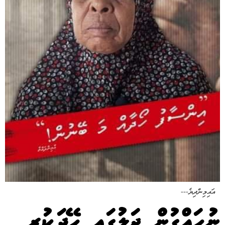
އައިމިންދިޔެ---
ނުހައްގުން ޖަލުގައި ހޭދަކުރި