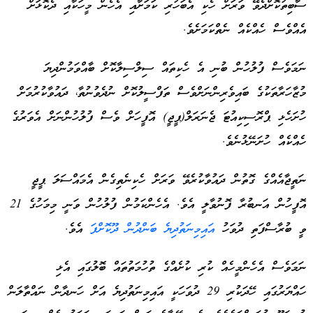
ސާބިތުކޮށްދެވޭ ވަރަށް ހެކި އެބަހުރި ކަމަށާއި އެހެން މީހަކާއި ދެކޮޅަށް
އެއްވެސް ހެއްކެއް ނެތްކަމަށެވެ.
ނަމަވެސް ފުލުހުން ބުނި އެ ހެކިތައް ސިލްސިލާކޮށް ބާއްވަމުންދިޔަ
މުޒާހަރާތަކުގެ ބައިވެރިންނަށްވެސް ތަފްސީލުކޮށް ނުދެވުނުތާ، ދައުވާކުރުމަށް
ހުށަހެޅި ޕްރޮސިކިއުޓަ ޖެނަރަލް(ޕީޖީ) އޮފީހަށް ވެސް ފުލުހުންނަށް އެވަރުގެ
ހެއްކެއް ހުށަނޭޅުނެވެ.
ނަތީޖާއެއްގެ ގޮތުން ދައުވާކުރެވޭ ވަރަށް ހެކިނެތިގެން އެމައްސަލަ ޕީޖީ
އޮފީހުން އަނބުރާ ފޮނުވާލީ އެވެ. އެހެންކަމުން ފުލުހުން ވަނީ މިމަހުގެ 21
ވީ ބުރާސްފަތި ދުވަހު
އައިމިނަތުދިޔެ ބަންދުން ދޫކޮށްފަ
އެވެ.
ނަމަވެސް އެހެންމީހެއް ކުރި ކުށެއްގެ ތުހުމަތުތައް ބޮލުގައި އެޅި
ހައްޔަރުގައި ހޭދަކުރި 29 ދުވަހަކީ އައިމިނަތުދިޔެ އަށް ހަނދާން ނައްތާލަން