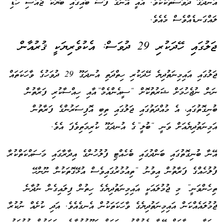
އުނދަގޫ ދުވަސްތަކެކެވެ. އެއީ އޭނާގެ ފަސް ބައިގައި ބަޔަކު ޖެއްސި ހަޑި
ލައްގަނޑެއްވެސް މެއެވެ.
ޖަލުގައި ހޭދަކުރި 29 ދުވަސް: އެކުވެރިޔަކީ ޤުރުއާން
ޖަލުގައި އައިމިނަތުދިޔެ ހޭދަކުރި ހިތްދަތި އުނދަގޫ 29 ދުވަހުގެ ވާހަކަތައް
ނަން ނުޖެހުމަށް ޝަރުތުކޮށް “ސީއެންއެމް”އާއި ހިއްސާކުރި ފަރާތުން
ބުނިގޮތުގައި، އެ މުއްދަތުގައި ޖަލުގައި ތިބި އޮފިސަރުންގެ ފަރާތުން
އަމިނަތުދިޔެއަށް ވަނީ “ބުލީ”ގެ އުނދަގޫ ކުރިމަތިވެފަ އެވެ.
އޭނާ ބުނިގޮތުގައި ބަންދުގައި ބެހެއްޓި ފުލުހުންގެ އިދާރާގައި މަސައްކަތްކުރާ
ފުލުހެއްގެ ފަރާތުން އިވުނު “ތިއުމުރުގައިވެސް އުޅޭގޮތަކުން ނޫންހޭ
ތިހެންވަނީ” މި ޖުމުލައަކީ އައިމިނަތުދިޔެގެ ހިތުން ފިލައިގެން ނުދާނެ
ޖުމުލައެއްކަން އައިމިނަތުދިޔެގެ ވާހަކަތަކުން އެނގެއެވެ. އަދި ކުށެއް ނުކުރާ