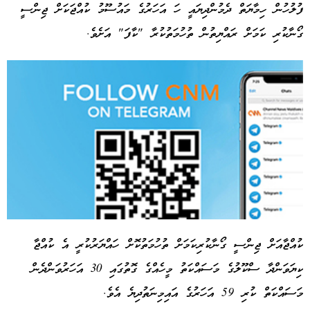
ފުލުހުން ހިމާޔަތް ދެމުންދިޔައީ ހަ އަހަރުގެ މައުސޫމު ކުއްޖަކަށް ޖިންސީ
ގޯނާކުރި ކަމަށް ރައްޔިތުން ތުހުމަތުކުރާ "ކާފަ" އަށެވެ.
ކުއްޖާއަށް ޖިންސީ ގޯނާކުރިކަމަށް ތުހުމަތުކޮށް ހައްޔަރުކުރީ އެ ކުއްޖާ
ކިޔަވަންދާ ސްކޫލުގެ މަސައްކަތު މީހެއްގެ ގޮތުގައި 30 އަހަރުވަންދެން
Advertisement
މަސައްކަތް ކުރި 59 އަހަރުގެ އައިމިނަތުދިޔެ އެވެ.