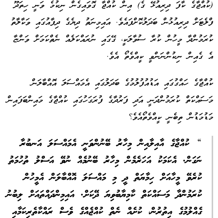
(ކުއްޖާގެ ކާފަ ދިރިއުޅޭ ގެ) އިން ކުއްޖާ ގޮވައިގެން ނިކުމެ ވަނީ ހިތަދޫ
ފްލެޓަށް ދިރިއުޅުން ބަދަލުކޮށްފައެވެ. އައިމިނަތު ދިޔެގެ ދިފާއުގައި ވަކާލާތު
ކުރަމުންދާ މީހުން ކުރާ ސުވާލަކީ، ގޭގައި ނުރައްކަލެއް ނެތްކަމަށް ވަންޏާ
އެ ގެއިން ނިކުންނަންވީ ކީއްވެތޯ އެވެ.
ކުއްޖާގެ ހައްގުގައި އަޑުއުފުލުމުގެ ބަދަލުގައި އެމައްސަލަ އޮއްބާލަން
މަސައްކަތް ކުރަމުންދަނީ އަދި ފަރުދާގެ ފުރަގަހުގައި ކުއްޖާގެ މައިންބަފައިން
މަޑުމަޑުން ތިބެނީ ކީއްވެތޯއެވެ؟
“ ކުއްޖާގެ އާއިލާއިން މިހާރު ބޭނުންވަނީ އެމައްސަލަ އަނބުރާ
ނަގަން. އެކަމަކު އަހަރެމެން މިހާރު ބޭނުމެއް ނުވޭ އަސްލު ތުހުމަތު
ކުރެވޭ މީހާއަށް ހިމާޔަތް ދީ މި މައްސަލަ އޮއްބާލަން އެމީހުން
ކުރަމުންދާ މަސައްކަތް ކާމިޔާބުވިޔަ ދޭކަށް. އައިމިންދައްތައަށް ލިބުނު
ގެއްލުމުގެ އިތުރުން، ކުށެއް ނެތް ކުއްޖެއްގެ ވެސް ރައްކާތެރިކަމާއި