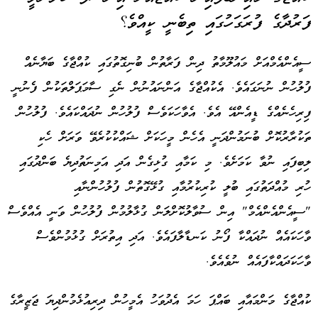
ފަރުދާގެ ފުރަގަހުގައި ތިބެނީ ކީއްވެ؟
ސީއެންއެމްއަށް މައުލޫމާތު ދިން ފަރާތުން ބުނިގޮތުގައި ކުއްޖާގެ ބަޔާނެއް
ފުލުހުން ނުނަގައެވެ. އެކުއްޖާގެ އަންނައުނުން ނެގި ސާމަޕަލްތަކުން ފެނުނީ
ފިރިހެނެއްގެ ޑީއެންއޭ އެވެ. އެވާހަކަވެސް ފުލުހުން ނުދައްކައެވެ. ފުލުހުން
ތަކުރާރުކޮށް ބުނަމުންދަނީ އެހެން މީހަކަށް ޝައްކުކުރެވޭ ވަރަށް ހެކި
ލިބިފައި ނުވާ ކަމަށެވެ. މި ކަމާއި ގުޅިގެން އަދި އަމިނަތުދިޔެ ބަންދުގައި
ހުރި މުއްދަތުގައި ބުލީ ކުރިކުރުމާއި ގުޅޭގޮތުން ފުލުހުންނާއި
"ސީއެންއެންއެމް" އިން ސުވާލުކޮށްލަން ގުޅާލުމުން ފުލުހުން ވަނީ އެއްވެސް
ވާހަކައެއް ނުދައްކާ ފޯނު ކަނޑާލާފައެވެ. އަދި އިތުރަށް ގުޅުމުންވެސް
ވާހަކަދައްކާފައެއް ނުވެއެވެ.
ކުއްޖާގެ މަންމައާއި ބައްޕަ ހަމަ އެދުވަހު އެމީހުން ދިރިއުޅެމުންދިޔަ ޖަޒީރާގެ