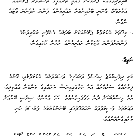
ބައިވެރިވުމާއެކު ފަރުމާކޮށް ގައުމީ ތަރައްގީގެ ތަސައްވުރާ ޕްލޭންއެއް
އެކުލަވާލާ، ގާނޫނީ ބާރުދިނުމަށް ރައްޔިތުންގެ ފެންނަ ނުފެންނަ ވޯޓެއް
ނެގުން.
މިގޮތަށް އެކުލަވާލާ ޕްލޭންއަކަށް ބަދަލެއް ގެނެވޭނީ ރައްޔިތުންގެ
ފެންނަނުފެންނަ ވޯޓަކުން ރައްޔިތުންގެ ރުހުން ހޯދައިގެން.
ނަތީޖާ
:
މުޅި ދިވެހިރާއްޖެ ހިއްސާވާ ތަރައްގީގެ ތަސައްވުރެއް އެކުލަވާލެވި، ކޮންމެ
ފިކުރެއްގެ ސަރުކާރެއް އޮތް ކަމުގައިވިޔަސް، ތަރައްގީގެ ކަންކަން އެއްކީލިވެ،
އެއް މިސްރާބަކަށް ދާން މަގުފަހިވާނެއެވެ. ހަމަ އެހެންމެ، ސިޔާސީ ބޭނުމަށް
ދައުލަތުގެ ވަސީލަތްތައް ނަހަމަގޮތުގައި ބޭނުންކުރުމުގެ ފުރުސަތު ހަނި
ކުރެވިގެންދާނެއެވެ.