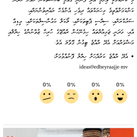
މި ކަންކަމަކީ އިލްމީ އަދި ފަންނީ ގައުމީ ބަހުސްތަކުން ހައްލު ހޯދޭނެ
ކަންކަމަށްވާތީވެ މިހަރަކާތައް ދިވެހި އެންމެހާ ރައްޔިތުންނަށާއި،
ސަރުކާރަށާއި، ސިޔާސީ ޕާޓީތަކަށާއި، ލޯކަލް ކައުންސިލްތަކަށާއި، މީޑިއާ
އާއި، މަދަނީ ޖަމިއްޔާތައް ހިމެނޭހެން ރާއްޖޭގެ ހުރިހާ ޒުވާނުންގެ ހިޔާލާއި
މަޝްވަރާއަށް އެދޭ ރާއްޖެ ޓީމުން ގޮވާލަ އެވެ.
އެދޭ ރާއްޖެ ކަރުދާހަށް ހިޔާލު ފޮނުއްވުމަށް:
ideas@edheyraajje.mv
0%
0%
0%
0%