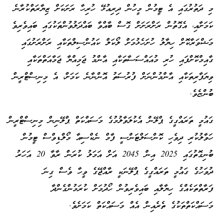
މި ދަތުރުގައި އެ ޓީމުން މީހުން ދިރިއުޅޭ ހުރިހާ ރަށަކަށް ޒިޔާރަތްކުރާނެ
ކަމަށާއި، އެގޮތުން ރަށްރަށަށް ގޮސް ބާއްވާ ބައްދަލުވުންތަކުގައި ބައިވެރިވެ
މަޝްވަރާކޮށް ހިޔާލު ހުށަހެޅުމަށް ލޯކަލް ކައުންސިލްތަކާއި ރަށްރަށުގައި
ގާއިމްކޮށްފައި ހުރި މުއައްސަސާތަކާއި އާންމު ޖަމިއްޔާ ޖަމާއަތްތަކާއި
ވިޔަފާރިތަކާއި އާންމުންނަށް ފުރުސަތު އޮންނާނެ ކަމަށް، އެ މިނިސްޓްރީން
ބުންޏެވެ.
ގައުމީ ތަރައްގީގެ ޕްލޭން އެކުލަވާލުމުގެ މަސައްކަތް ޕްލޭނިން މިނިސްޓްރީން
ހަވާލުކުރި ދިވެހި ކޮންސަލްޓަންސީ ފާމް ނެކްސިއާ މޯލްޑިވްސް ޓީމުން
ބުނިގޮތުގައި 2025 އިން 2045 އަށް އަމަލު ކުރަން ރާވާ 20 އަހަރު
ދުވަހުގެ ގައުމީ ތަރައްގީގެ ޕްލޭނަކީ ރާއްޖޭގެ ވީހާ ވެސް ގިނަ
ފަރާތްތަކެއްގެ ހިޔާލާއި ބައިވެރިވުން ހޯދުމަށް ކުރަމުންގެންދާ
މަސައްކަތްތަކުގެ ތެރެއިން އެއް މަސައްކަތް ކަމަށެވެ.