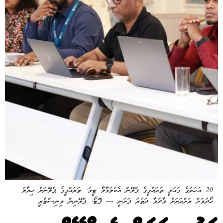
20 އަހަރުގެ ގައުމީ ތަރައްގީގެ ޕްލޭން އެކުލަވާލާ ޓީމު: ތަރައްގީގެ ޕްލޭނަށް ހިޔާލު
ހޯދުމަށް ރަށްރަށަށް މާދަމާ ދަތުރު ފަށަނީ --- ފޮޓޯ: ޕްލޭނިން މިނިސްޓްރީ