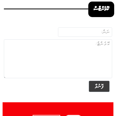
ކޮމެންޓްސް
ފޮނުވާ