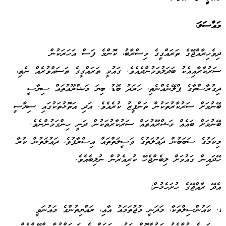
މައްސަލަ
:
ދިވެހިރާއްޖޭގެ ތަރައްގީގެ މިސްރާބު، ކޮންމެ ފަސް އަހަރަކުން
ސަރުކާރާއިއެކު ބަދަލުވަމުންދެއެވެ. ގައުމީ ތަރައްގީގެ ތަސައްވުރެއް ނެތި،
ދިގުރާސްތާގެ ޕްލޭނެއްނެތި، ހަރަދު ބޮޑު ބިޔަ މަޝްރޫއުތައް ސިޔާސީ
ބޭނުމަށް ސަރުކާރުތަކުން ތަންފީޒު ކުރެއެވެ. އަދި އަތޮޅުތަކުގައި ސިޔާސީ
ބޭނުމަށް ބައެއް މަޝްރޫއުތައް ސަރުކާރުތަކުން ދަނީ ހިންގަމުންނެވެ.
މިކަމުގެ ސަބަބުން ދައުލަތުގެ ވަސީލަތްތައް އިސްރާފުވެ، ދައުލަތުން ކުރާ
ހޭދައިން ގައުމަށް ލިބެންޖެހޭ ކުރިއެރުން ނުލިބެއެވެ.
އެދޭ ރާއްޖޭގެ ހުށަހެޅުން:
ކައުންސިލްތަކާ، މަދަނީ މުޖުތަމައު އާއި، ރައްޔިތުންގެ މައުނަވީ