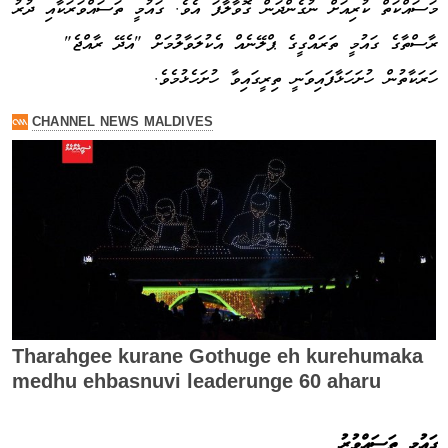
މަސައްކަތް ކުރިއަށް ނުގެންދަން ގޮވާލާފަ އެވެ. ގައުމީ ތަސައްވަރަކާއި ދުރު
ރާސްތާގެ ގައުމީ ތަރައްގީގެ ޕްލޭނެއް އެކުލަވާލުމަށް "އެދޭ ރާއްޖެ"
ހަރަކާތުން ހުށަހަޅާފައިވަނީ ތިރީގައިވާ ހުށަހެޅުމެވެ.
ގައުމީ
ތަސައްވުރު