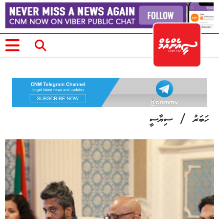
/
ހަބަރު
ސިޔާސީ