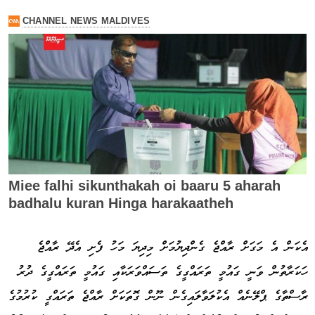
އެކަން އެ މަގަށް ރާއްޖެ ގެންދިޔުމަށް މިދިޔަ މަހު ފެށި އެދޭ ރާއްޖެ
ހަކަރާތުން ވަނީ ގައުމީ ތަރައްގީގެ ތަސައްވަރަކާއި ގައުމީ ތަރައްގީގެ ދުރު
ރާސްތާގެ ޕްލޭނެއް އެކުލަވާލައިގެން ނޫން ގޮތަކަށް ރާއްޖެ ތަރައްގީ ކުރުމުގެ