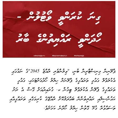
Advertisement
ޕްލޭނިން މިނިސްޓްރީން ބުނީ، "ވިލުންތެރި ރާއްޖެ 2045"ގެ ނަމުގައި
އެކުލަވާލާ ގައުމީ ތަރައްގީގެ ޕްލޭނަށް ހިޔާލު ހޯދުމަށްޓަކައި، ގައުމީ
ތަރައްގީގެ ޕްލޭން އެކުލަވާލާ ޓީމުން ކ. ގުރައިދުއަށް ގޮސް، އެ ރަށު
ކައުންސިލާއި ރައްޔިތުންނާ ބައްދަލުކޮށް ރާއްޖޭގެ ކުރިމަގާއި ތަރައްގީއާއި
ތަސައްވުރާ ގުޅޭ ގޮތުން ހިޔާލު ހޯދާނެ ކަމަށެވެ.