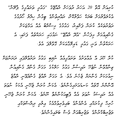
ކުރިއަށް އޮތް 20 އަހަރު ދުވަހަށް ރާއްޖޭގެ "ގައުމީ ތަރައްގީގެ ޕްލޭން"
އެކުލަވާލުމަށް ބަޔަކާ ހަވާލުކޮށް، ރައްޔިތުންގެ ޓީމުން ހިޔާލު ހޯދުމުގެ
ދަތުރުތަކެއް ކުރަން ފަށާއިރު، ގައުމުގެ މިސްރާބު އެއް އަމާޒަކަށް
ގެންދިއުމަށް މިފަހުން "އެދޭ ރާއްޖޭ" ނަމުގައި ހަރަކާތެއް ފަށައި، އެ
ހަރަކާތުން ވަނީ ގައުމީ ޑައިލޮގްއަކަށް ގޮވާލާފަ އެވެ.
ކުރާ ހޭދަ އާ އެއްވަރުގެ ތަރައްގީއެއް ނުލިބި ގައުމު ދަރުވާލާފައި ދަރަންޏަށް
ޒިންމާވާން ނުޖެހޭ ރައީސުން ގައުމު ހަލާކުގެ މަގަށް ގެންދާ ގެންދިއުން
ނިމުމަކަށް ގެންނަށް ޖެހެނެ އެވެ. އެ މަގަށް ރާއްޖެ ގެންދެވޭނީ ރާއްޖެ
އޮންނާނެ ގޮތެއް ކަނޑައަޅައިގެންނެވެ. އެކަން ކުރަން ޖެހޭނީ އެކަކު ނުވަތަ
އެއް ރައީސަކު ނުވަތަ އެއް ޕާޓީއަކުންނެތް ނޫނެވެ. އެކަން ކުރަން ޖެހޭނީ
ހުރިހާ ފިކުރަކާއި އެންމެންގެ ބައިވެރިވުމާއެކު އިލުމީ ދިރާސާތަކާއި
ތަޖުރިބާކާރުންގެ ތަޖުރިބާއަށް ވެސް ބަލައިގެންނެވެ.