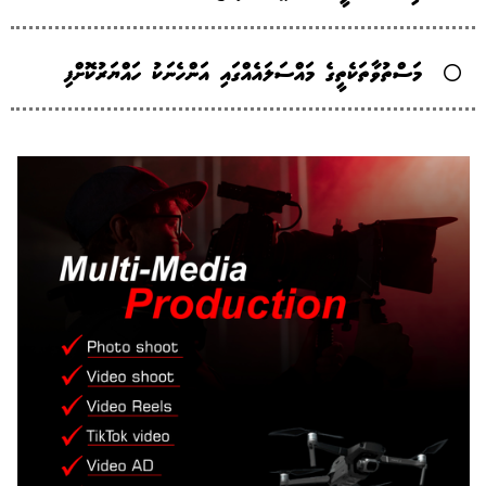
މަސްތުވާތަކެތީގެ މައްސަލައެއްގައި އަންހެނަކު ހައްޔަރުކޮށްފި