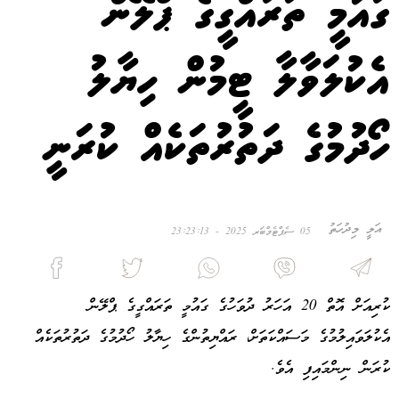
ގައުމީ ތަރައްގީގެ ޕްލޭން
އެކުލަވާލާ ޓީމުން ހިޔާލު
ހޯދުމުގެ ދަތުރުތަކެއް ކުރަނީ
އަލީ މިދުހަތު
05 ސެޕްޓެމްބަރ 2025 - 23:23:13
ކުރިއަށް އޮތް 20 އަހަރު ދުވަހުގެ ގައުމީ ތަރައްގީގެ ޕްލޭން
އެކުލަވައިލުމުގެ މަސައްކަތަށް، ރައްޔިތުންގެ ހިޔާލު ހޯދުމުގެ ދަތުރުތަކެއް
ކުރަން ނިންމައިފި އެވެ.