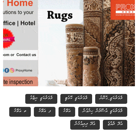
ލާމަރުކަޒީ_ގާނޫނު
ލާމަރުކަޒީ ކޮމެޓީ
ލާމަރުކަޒީ ނިޒާމު
ލާމަރުކަޒީ އުސޫލުން ހިންގުން
އަތޮޅު
ފ އަތޮޅު
ތ އަތޮޅު
އެދޭ ރާއްޖެ
އެދޭ ދިރިއުޅުން