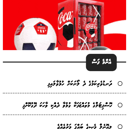
އެންމެ ފަސް
ދަނޑުވެރިކަމުގެ ދެ ލޯނަކަށް ހުޅުވާލައިފި
ހޮސްޕިޓަލްގެ މުވައްޒަފަކާ ގުޅުވާ ދެއްކި ވާހަކަ ދޮގުކޮށްފި
ލިއޮނެލް މެސީގެ ބައްޕަ މަރުވެއްޖެ