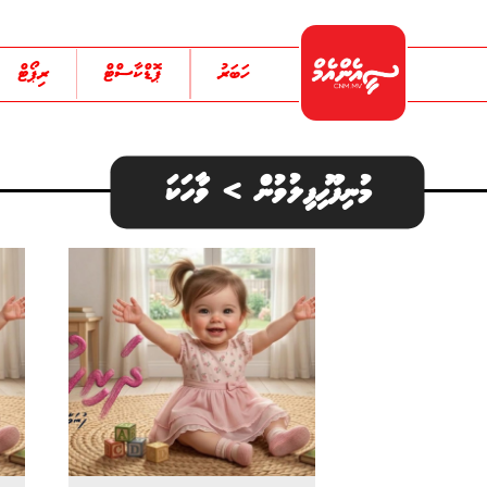
ހަބަރު
ޕޮޑްކާސްޓް
ރިޕޯޓް
މުނިފޫހިފިލުވުން > ވާހަކަ