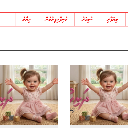
ވިޔަފާރި
ކުޅިވަރު
މުނިފޫހިފިލުވުން
ހިޔާލު