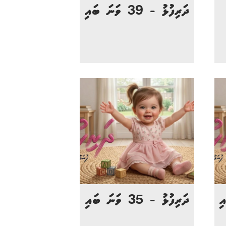
ދަރިފުޅު - 39 ވަނަ ބައި
ދަރިފުޅު - 35 ވަނަ ބައި