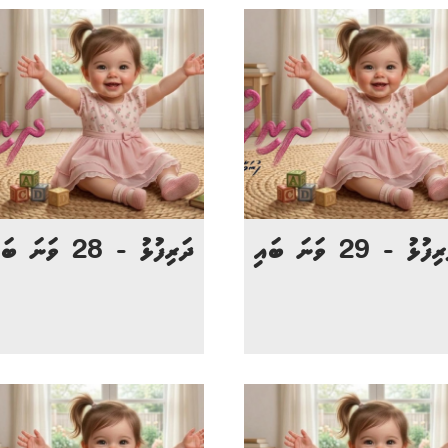
ފުޅު - 29 ވަނަ ބައި
ދަރިފުޅު - 28 ވަނަ ބައި