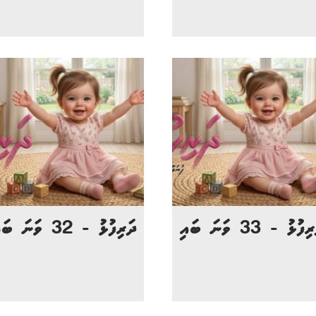
ފުޅު - 33 ވަނަ ބައި
ދަރިފުޅު - 32 ވަނަ ބައި