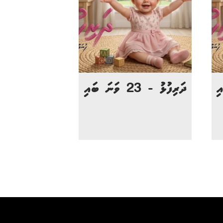
ދަރިފުޅު - 23 ވަނަ ބައި