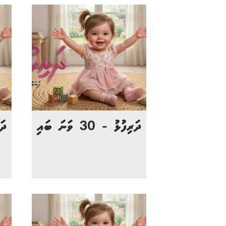
ދަރިފުޅު - 30 ވަނަ ބައި
ދަރި