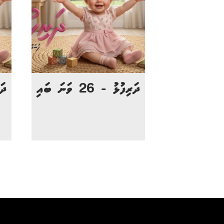
ދަރިފުޅު - 26 ވަނަ ބައި
ދަރި