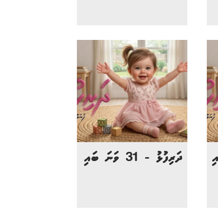
ދަރިފުޅު - 31 ވަނަ ބައި