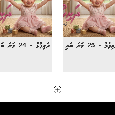
ފުޅު - 25 ވަނަ ބައި
ދަރިފުޅު - 24 ވަނަ ބައި