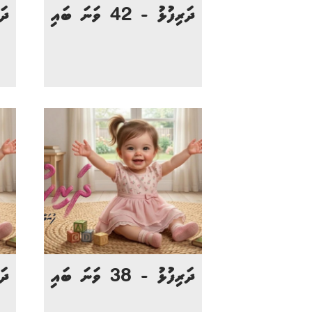
ދަރިފުޅު - 42 ވަނަ ބައި
ދަރި
ދަރިފުޅު - 38 ވަނަ ބައި
ދަރި