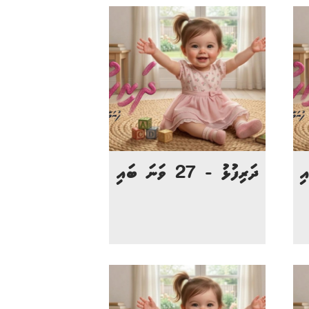
ދަރިފުޅު - 27 ވަނަ ބައި