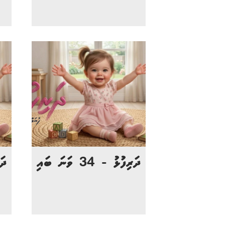
ދަރިފުޅު - 34 ވަނަ ބައި
ދަރި