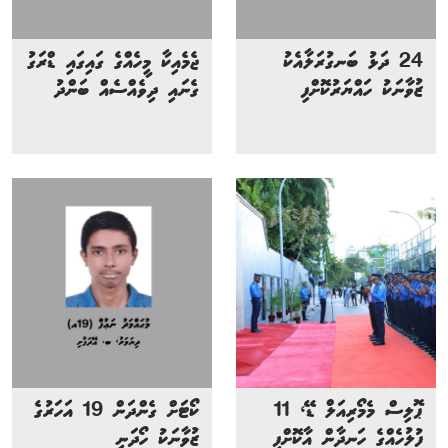
24 ދަޅު ބަނގުރަލާއެކު
ޖެމެއިކާ މީހެއްގެ ގައިގައި ޑްރަގު
ޒުވާނަކު ހައްޔަރުކޮށްފި
ގެނައި ދިވެއްސެއް ބަންދު
ޕޮލިސް މެމޯރިއަލް ޑޭ، 11
ކޯޓަށް ގެންދަން 19 އަހަރުގެ
ފުލުހެއްގެ ހަނދާން އާކޮށްފި
ޒުވާނަކު ހޯދަނީ