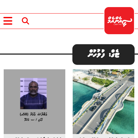
ޓެގް: ފުލުހުން