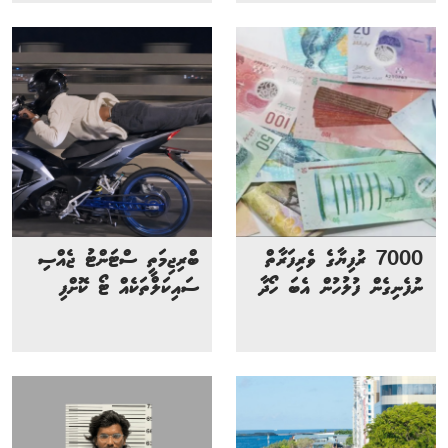
7000 ރުފިޔާގެ ވެރިފަރާތް
ބްރިޖިމަތީ ސްޓަންޓު ޖެއްސި
ނުފެނިގެން ފުލުހުން އެބަ ހޯދާ
ސައިކަލްތަކެއް ޓޯ ކޮށްފި