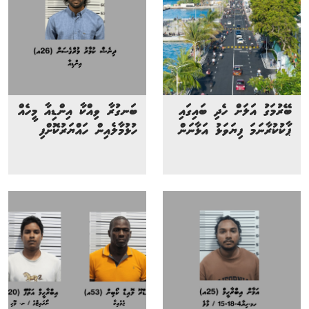
ބޭރުމަގު އަލަށް ހެދި ބައިގައި
ބަނގުރާ ވިއްކާ އިންޑިއާ މީހެއް
ޕާކުކުރާނަމަ ފިޔަވަޅު އަޅާނަން
ހުޅުމާލެއިން ހައްޔަރުކޮށްފި