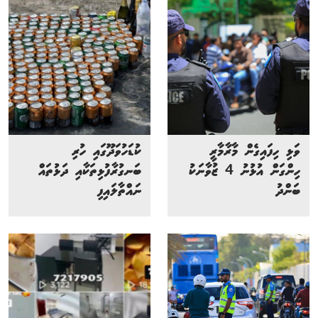
ވަޅި ހިފައިގެން މާރާމާރީ
ކުޑަހުވަދޫގައި ހުރި
ހިންގަން އުޅުނު 4 ޒުވާނަކު
ބަނގުރާފުޅިތަކާއި ދަޅުތައް
ބަންދު
ނައްތާލައިފި