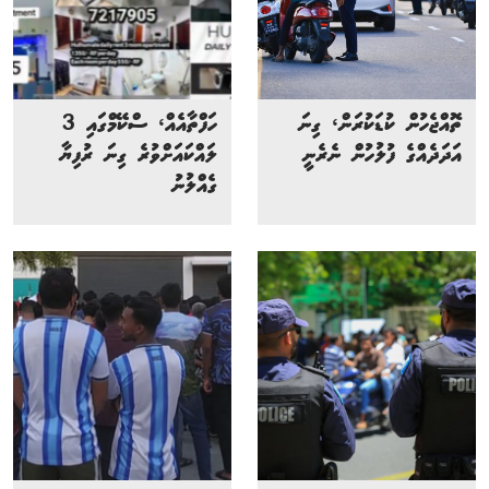
ތޮއްޖެހުން ކުޑަކުރަން، ގިނަ
ހަފްތާއެއް، ސްކޭމްގައި 3
އަދަދެއްގެ ފުލުހުން ނެރެނީ
ލައްކައަށްވުރެ ގިނަ ރުފިޔާ
ގެއްލުނު