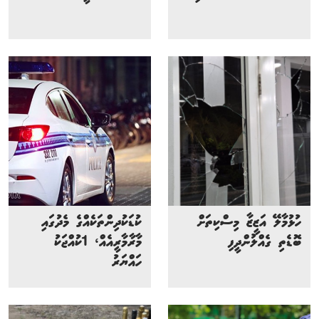
ހުޅުމާލޭ އަޒީޒާ މިސްކިތަށް
ކުޑަކުދިންތަކެއްގެ މެދުގައި
ބޮޑެތި ގެއްލުންދީފި
މާރާމާރީއެއް، 1ކުއްޖަކު
ހައްޔަރު