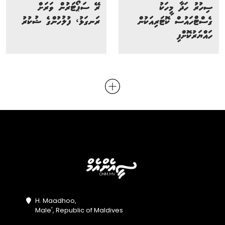
ސިހުރު ހަދާ މީހަކު
ރޭ ސަޕޯޓަރުން ވަރަށް
ގެސްޓްހައުސް ކޮޓަރިއަކުން
ރަނގަޅު، ފުލުހުންގެ ޝުކުރު
ހައްޔަރުކޮށްފި
H. Maadhoo,
Male', Republic of Maldives