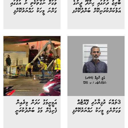
ބްރިޖު ދަށުގައި ހިންދޫ ދީނުގެ
ވަގަށް ނަގާތަކެތި ނު އަގުގައި
އަޅުކަންކުރަނިކޮށް ބަންދުކޮށްފ
ގަންނަ މީހަކު ހައްޔަރުކޮށްފި
3ލައްކަ ރުފިޔާހުރި ފޮއްޓެއް
އަމީނީމަގު ހަދަން މިރެއިން
ވަގަށްނެގި މީހަކު ހައްޔަރުކޮށްފި
ފެށިގެން މަގު ބަންދުކުރަނީ