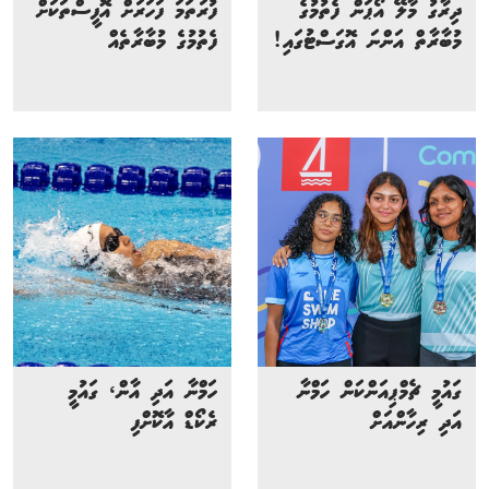
ދިރާގު މާލޭ އޯޕަން ފެތުމުގެ
ފުރަތަމަ ފަހަރަށް އޮފީސްތަކަށް
މުބާރާތް އަންނަ އޮގަސްޓުގައި!
ފެތުމުގެ މުބާރާތެއް
ގައުމީ ޗެމްޕިއަންކަން ހަމްނާ
ހަމްނާ އަދި އާން، ގައުމީ
އަދި ރިހާންއަށް
ރެކޯޑް އާކޮށްފި