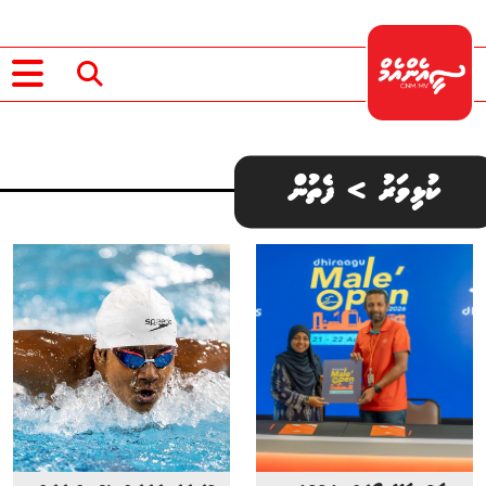
ކުޅިވަރު > ފެތުން