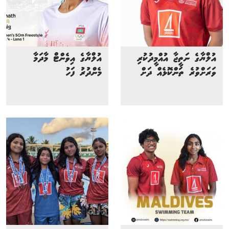
އުލްޔާގެ ނަތީޖާ އުއްމީދުކުރި
އުލްޔާގެ އިވެންޓް މާދަމާ
ވަރަށްވުރެ ތަންކޮޅެއް ދަށް
މެންދުރު ފަހު