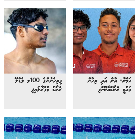
ހަމްނާ، އާން އަދި ރިހާން
ފިރިހެނުންގެ 100މ މެޑްލޭ
ގައުމީ ރެކޯޑްއާކޮށްފި
ރެކޯޑު މުގުރާލައިފި