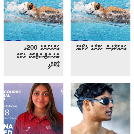
އަނެއްކާވެސް ހަމްނާގެ ރެކޯޑެއް
އަންހެނުންގެ 200މ
ބްރެސްޓްސްޓްރޯކް ރެކޯޑް
އާކޮށްފި