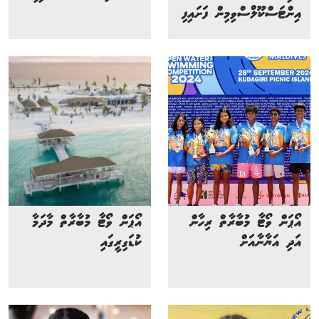
އިންޓަސްކޫލްސްވިމިން ފަށައިފި
އޯޕަން ވޯޓާ މުބާރާތް ރިހާން
އޯޕަން ވޯޓާ މުބާރާތް މާދަމާ
އަދި އަޔާނާއަށް
ކުޑަގިރީގައި