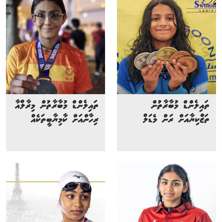
ތައިލެންޑް މުބާރާތުން
ތައިލެންޑް މުބާރާތުން މިރާލްއާ
ތަޒްކިޔާއަށް ރަން މެޑަލް
ރިހާންއަށް ކާމިޔާބީތަކެއް