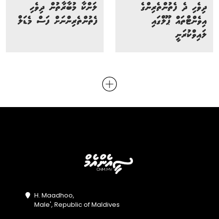
ދިވެހި ދެ ފެތުންތެރިންގެ
ލަންކާ މުބާރާތުން ދިވެހި
އިވެންޓްތައް ޕޫލްގައި
ފެތުންތެރިންނަށް ފަސް މެޑަލް
ލައިވްކުރަނީ
H. Maadhoo,
Male', Republic of Maldives