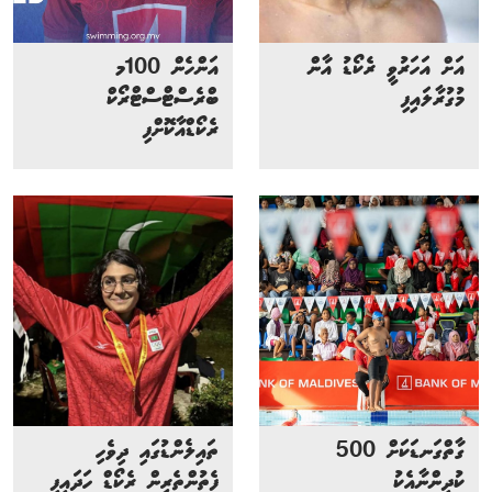
އަށް އަހަރުވީ ރެކޯޑު އާން
އަންހެން 100މ
މުގުރާލައިފި
ބްރެސްޓްސްޓްރޯކް
ރެކޯޑްއާކޮށްފި
ގާތްގަނޑަކަށް 500
ތައިލެންޑުގައި ދިވެހި
ކުދިންނާއެކު
ފެތުންތެރިން ރެކޯޑް ހަދައިފި