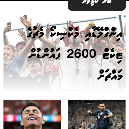
ބޭރު ކުޅިވަރު
އިންގްލޭޑާއި މެކްސިކޯ މެޗުގެ
ޓިކެޓް 2600 ޕައުންޑުން
މައްޗަށް