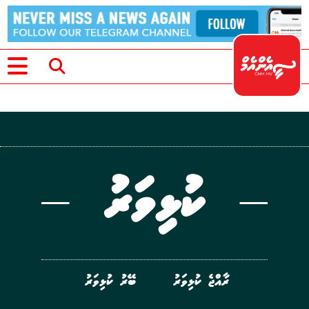
ކުޅިވަރު
ރާއްޖެ ކުޅިވަރު
ބޭރު ކުޅިވަރު