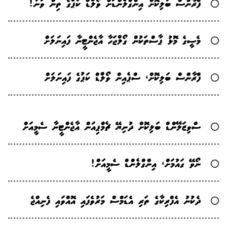
ފްރާންސް ބަލިކޮށް އިންގްލެންޑަށް ވޯލްޑް ކަޕްގެ ތިން ވަނަ!
މެސީގެ މޮޅު ޕާސްތަކުން ގޯލްޖަހާ އާޖެންޓީނާ ފައިނަލަށް
ފްރާންސް ބަލިކޮށް، ސްޕެއިން ވޯލްޑް ކަޕުގެ ފައިނަލަށް
ސްވިޒަލޭންޑް ބަލިކޮށް ދުނިޔޭ ޗެމްޕިއަން އާޖެންޓީނާ ސެމީއަށް
ނޯވޭ ގައުމަށް، އިންގްލެންޑް ސެމީއަށް!
ދެކުނު އެފްރިކާގެ ތަރި އެޑަމްސް މަރުވެފައި އޮއްވައި ފެނިއްޖެ