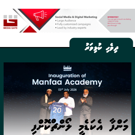
ދިވެހި ކުޅިވަރު
މަންފާ އެކަޑެމީ ލޯންޗްކޮށްފި