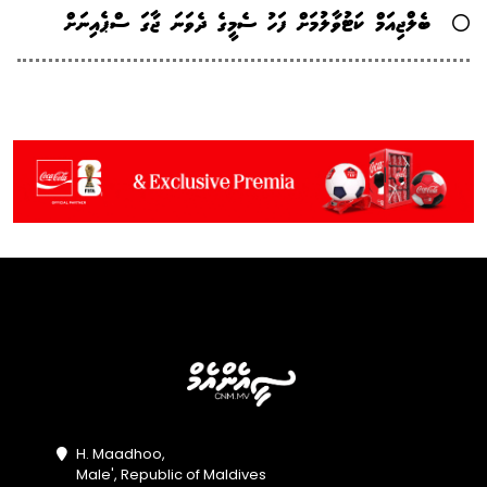
ބެލްޖިއަމް ކަޓުވާލުމަށް ފަހު ސެމީގެ ދެވަނަ ޖާގަ ސްޕެއިނަށް
H. Maadhoo,
Male', Republic of Maldives