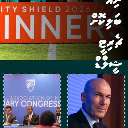
ބަލިކޮށް
ޗެރިޓީ
ޝީލްޑް
މާޒިޔާއަށް