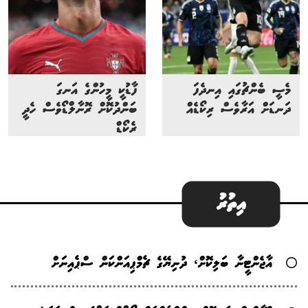
މެސީ ބެންޗުގައި އިނދެފަ
ފާޑުކީ މީހުންގެ އަނގަ
ދަނޑަށް އަރާވެސް ރިކޯޑެއް
ބަންދުކޮށް ރޮނާލްޑޯވެސް ހެދީ
ރެކޯޑް
އިތުރު
އާޖެންޓީނާ ބަލިކޮށް، ދުނިޔޭގެ ޗެމްޕިއަންކަން ސްޕެއިނަށް