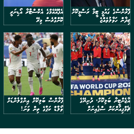
ފްރާންސްގެ ގައުމީ ޓީމާ ރަސްމީކޮށް
އެފްއޭއެމްގެ އެކްސްޓްރާ އޯޑިނަރީ
ޒިދާން ހަވާލުވެއްޖެ
ކޮންގްރެސް މިރޭ
އާޖެންޓީނާ ބަލިކޮށް، ދުނިޔޭގެ
ފްރާންސް ބަލިކޮށް އިންގްލެންޑަށް
ޗެމްޕިއަންކަން ސްޕެއިނަށް
ވޯލްޑް ކަޕްގެ ތިން ވަނަ!