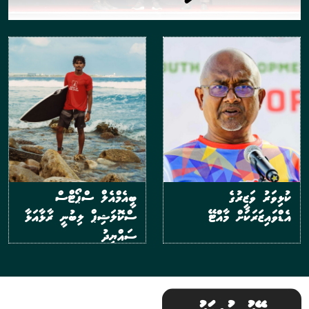
ކުޅިވަރު ވަޒީރުގެ
ބީއެމްއެލް ސްޕޯޓްސް
އެޑްވައިޒަރަކަށް މާއްޓޭ
ސްކޮލަޝިޕް ލިބުނީ ރާޅާއަޅާ
ސައްޔިދު