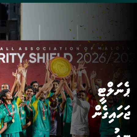
ޕެނަލްޓީ
ޖަހައިގެން
ނިއު