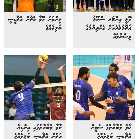
ވޮލީ އިންޓަރ ސްކޫލު
ތިންވަނަ ހޮވާ މެޗުން އެޗްޑީސީ
އަތޮޅުތެރެއަށް ގެންދިޔުމުގެ
ބަލިވެއްޖެ
ވިސްނުމެއް
ކާވާ މުބާރާތުގެ ސެމީން
ކާވާ މުބާރާތުގައި އިންޑިޔާ
އެޗްޑީސީ ބަލިވެއްޖެ
އަތުން އެޗްޑީސީ ބަލިވެއްޖެ