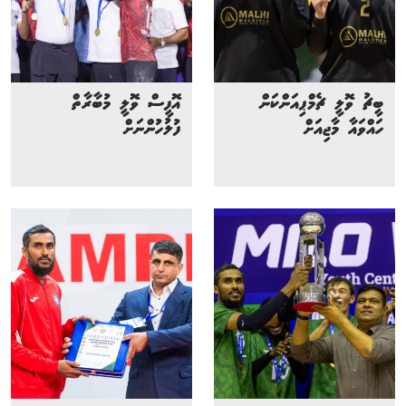
ބީޗު ވޮލީ ޗެމްޕިއަންކަން
އޮފީސް ވޮލީ މުބާރާތް
ހައްވައާ މާޖިއަށް
ފުލުހުންނަށް