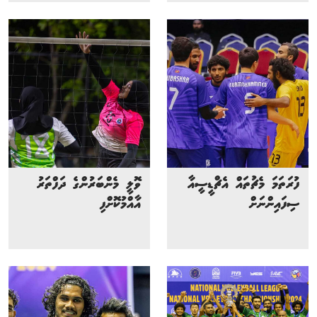
ފުރަތަމަ މެޗުތައް އެޗްޑީސީއާ
ވޮލީ މެންބަރުންގެ ދަފްތަރު
ސިފައިންނަށް
އާއްމުކޮށްފި