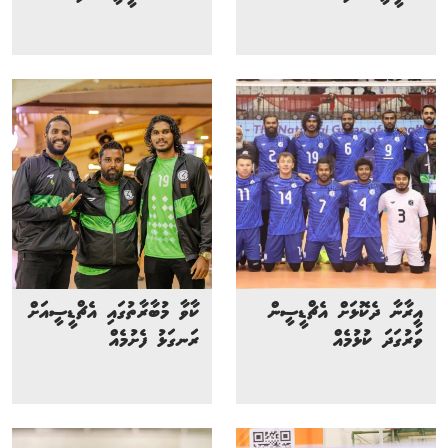
އީރާނާ ދެކޮޅަށް އެޗްޑީސީން
ކާވާ މުބާރާތުގައި އެޗްޑީސީއަށް
ވަރުގަދަ ކުޅުމެއް
ރަނގަޅު ފެށުމެއް