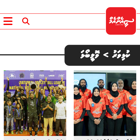
ކުޅިވަރު > ވޮލީބޯޅަ