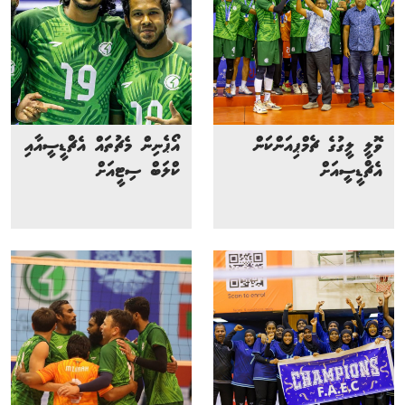
ވޮލީ ލީގުގެ ޗެމްޕިއަންކަން
އޯޕެނިން މެޗުތައް އެޗްޑީސީއާއި
އެޗްޑީސީއަށް
ކްލަބް ސިޓީއަށް