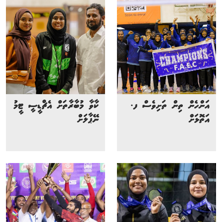
އަންހެން ތިން ތަށިވެސް ފ.
ކާވާ މުބާރާތަށް އެޗްޑީސީ ޓީމު
އަތޮޅަށް
ނޭޕާލަށް