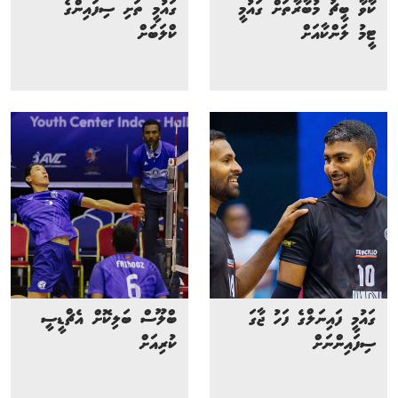
ކާވާ ބީޗު މުބާރާތަށް ގައުމީ
ގައުމީ ތަށި ސިފައިންގެ
ޓީމު ލަންކާއަށް
ކްލަބަށް
ގައުމީ ފައިނަލްގެ ފަހު ޖާގަ
ބްލޫސް ބަލިކޮށް އެޗްޑީސީ
ސިފައިންނަށް
ކުރިއަށް