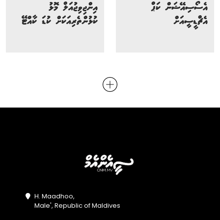
އެސޯސިއޭޝަން ކަޕް
އިންޖިވިޖުއަލް މޮޅު
އެޗްޑީސީއަށް
ކުޅުންތެރިއަކަށް ކުޑަ ކާއްޓޭ
H. Maadhoo,
Male', Republic of Maldives