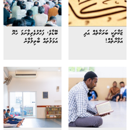
ޒަކާތަކީ ބަރަކާތެެއް އަދި
ބޮޑާވެ، ފަހްރުވެރިވާނަމަ ހެޔޮ
އަމާނާތެެއް!
އަމަލުތައް ބާތިލުވާނެ