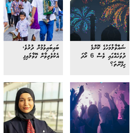
ޝައްވާލުމަހުގެ ކޮންމެ
ބައިބައިވުމުން ދުރުވެ،
ދުވަހެއްގައި ވެސް 6 ރޯދަ
އެކުވެރިވާން ގޮވާލައިފި
ހިފޭނެތަ؟