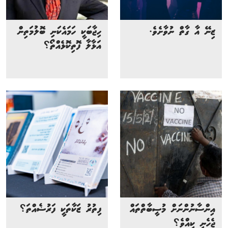
ޒިނޭ އާ ގާތް ނުވާށެވެ.
ހިޖާބަކީ ހަމައެކަނި ބޮލުމަތިން
އަޅާލާ ފޮތިކޮޅެއްތޯ؟
އިންސާނުންނަށް މުސީބާތްތައް
ފިތުރު ޒަކާތަކީ ފަރުޟެއްތަ؟
ޖެހެނީ ކީއްވެ؟