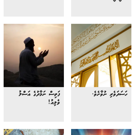
ހަސަދަވެރި ނުވާށެވެ.
ފަތިސް ނަމާދުގެ އަސްލު
ވެލިއު!