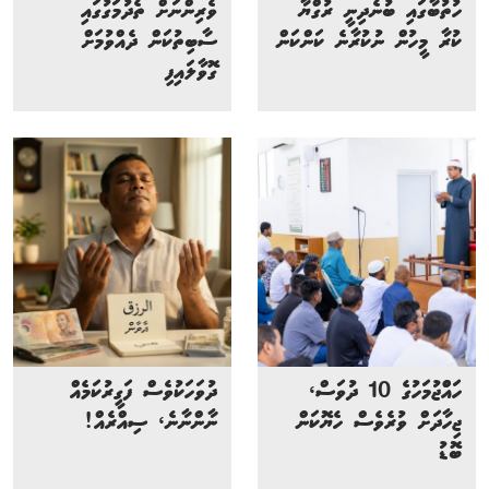
ހުތުބާގައި ބުނެދިނީ ރުގްޔާ
ވެރިންނަށް ތެދުމަގުގައި
ކުރާ މީހުން ނުކުރާނެ ކަންކަން
ސާބިތުކަން ދެއްވުމަށް
ގޮވާލައިފި
ހައްްޖުމަހުގެ 10 ދުވަސް،
ދުވަހަކުވެސް ފަގީރުކަމެއް
ޖިހާދަށް ވުރެވެސް ހެޔޮކަން
ނާންނާނެ، ސިއްރެއް!
ބޮޑު