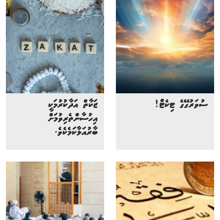
ސުވަރުގޭގެ ޓިކެޓް!
ޒަކާތް އަދާކުރުމަކީ
އިހުސާންތެރިވުމަށް
ބާރުއަޅާކަމެކެވެ.