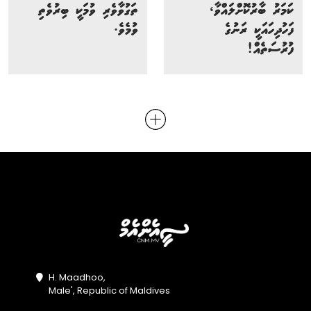
ކަމަރު ބާރުކޮށްލައްވާ،
ތަގުވާވެރި ވުމަކީ ބިރުވެތި
ފަހުދިހައަކީ ރަނުގެ
ވުމެވެ.
ފުރުސަތެއް!
H. Maadhoo,
Male', Republic of Maldives