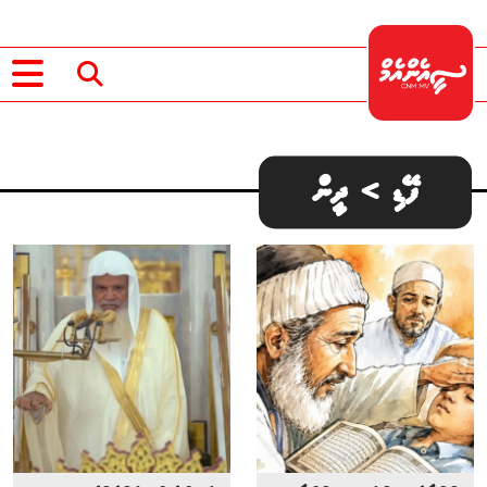
ފޭޑި > ދީން