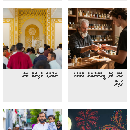
ހެޔޮ ލަފާ މީހުންނާއެކު އުޅުމުގެ
ނަމާދުގެ މުހިންމު ކަން
ފައިދާ