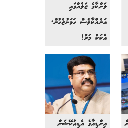
ލަންކާގެ ޖަލެއްގައި
އަނެއްކާވެސް ހަމަނުޖެހުން،
އެކަކު މަރު!
ް
އިންޑިއާގެ އެޑިއުކޭޝަން