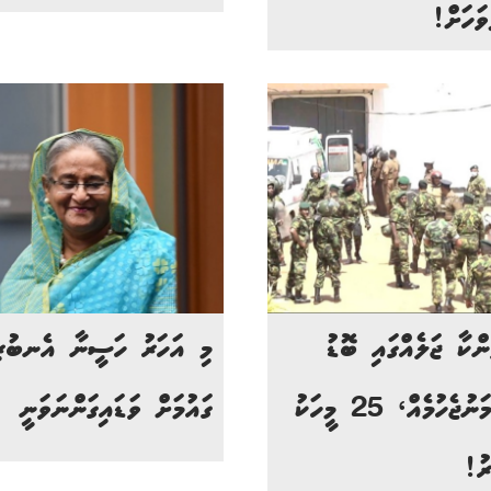
ވަހަށް!
ންކާ ޖަލެއްގައި ބޮޑު
މި އަހަރު ހަސީނާ އެނބުރ
ހަމަނުޖެހުމެއް، 25 މީހަކު
ގައުމަށް ވަޑައިގަންނަވަނީ
ރު!