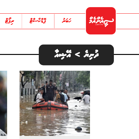
ހަބަރު
ޕޮޑްކާސްޓް
ރިޕޯޓް
ދުނިޔެ > އޭޝިއާ