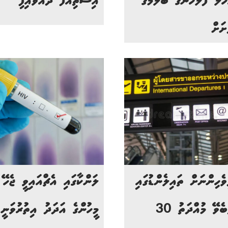
ހުލް ފުލުހުންގެ ބެލުމުގެ
އިސްތިއުފާ ދެއްވައިފި
ށަށް
ވެހިންނަށް ތައިލެންޑުގައި
ލަންކާގައި އެޗްއައިވީ ޖެހޭ
ތިބެވޭ މުއްދަތު 30
މީހުންގެ އަދަދު އިތުރުވަނީ