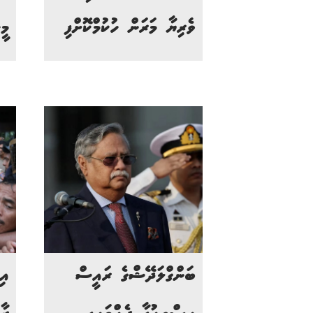
ވެރިޔާ މަރަން ހުކުމްކޮށްފި
މީހ
ބަންގްލަދޭޝްގެ ރައީސް
އި