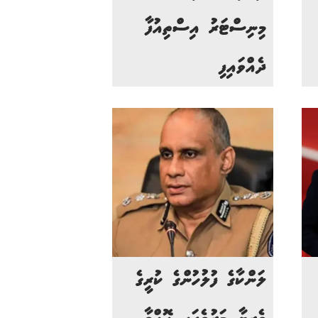
މިނިސްޓަރު އިސްތިއުފާ
ދެއްވައިފި
ލަންކާގެ ފުލުހުންގެ ކުރީގެ