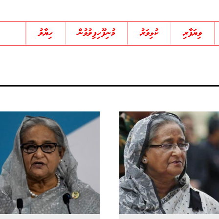
ވިޔަފާރި
ކުޅިވަރު
މުނިފޫހިފިލުވުން
ހިޔާލު