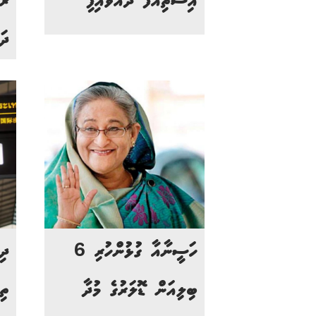
އިސްތިއުފާ ދެއްވައިފި
ރާ
ދަ
ހަސީނާއާ ގުޅުންހުރި 6
ދި
ބިލިއަން ޑޮލަރުގެ މުދާ