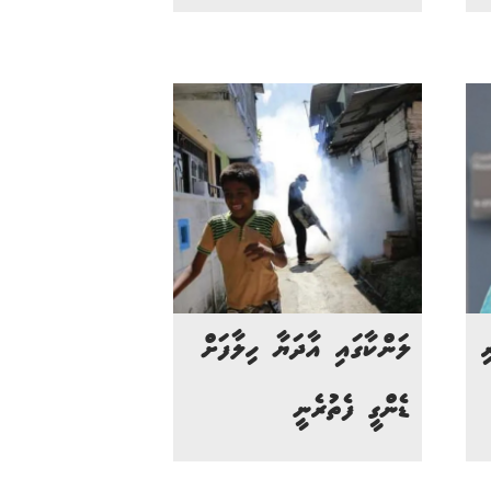
ި
ލަންކާގައި އާދަޔާ ހިލާފަށް
ޑެންގީ ފެތުރެނީ