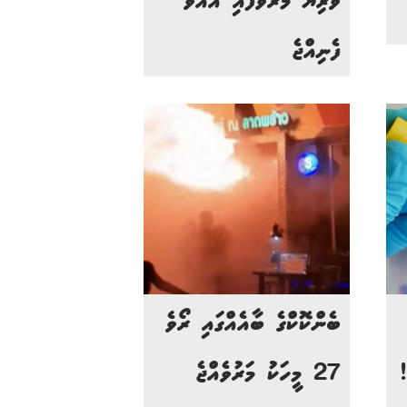
ވެރިޔާ މަރުވެފައި އޮއްވާ
ފެނިއްޖެ
ބެންކޮކްގެ ބާއެއްގައި ރޯވެ
!
27 މީހަކު މަރުވެއްޖެ