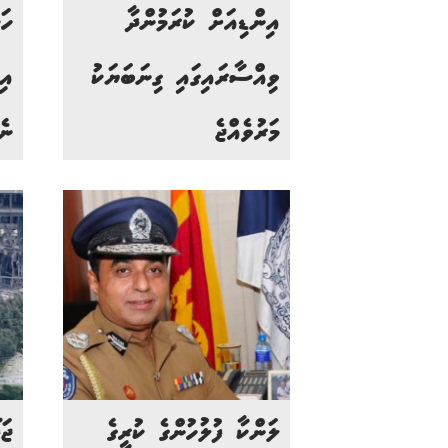
އިންޑިއަށް ކުރަމުންދާ
ހަ
ވިއްސާރައިގައި ގިނަބަޔަކު
އި
މަރުވެއްޖެ
ނެ
ލަންކާ ފުލުހުންގެ ކުރީގެ
ޖަ