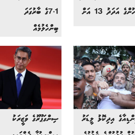
ުންގެ އަދަދު 13 އަށް
7.1ގެ ބާރުގަދަ
ބިންހެލުމެއް
ންޑިއާގެ އިދިކޮޅު ލީޑަރު
ސިންގަޕޫރުގެ ވަޒީރަކު