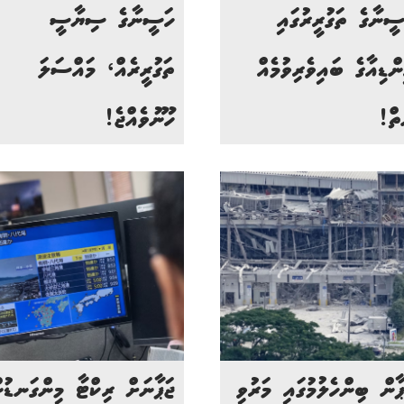
ސީނާގެ ތަގުރީރުގައި
ހަސީނާގެ ސިޔާސީ
ންޑިއާގެ ބައިވެރިވުމެއް
ތަގުރީރެއް، މައްސަލަ
ތް!
ހޫނުވެއްޖެ!
ޕާން ބިންހެލުމުގައި މަރުވި
ޖަޕާނަށް ރިކްޓާ މިންގަނޑުނ