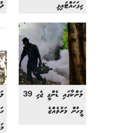
ހިފަހައްޓައިފި
ދު
ލަންކާގައި ޑެންގީ ޖެހި 39
ލަ
މީހުން މަރުވެއްޖެ
މަ