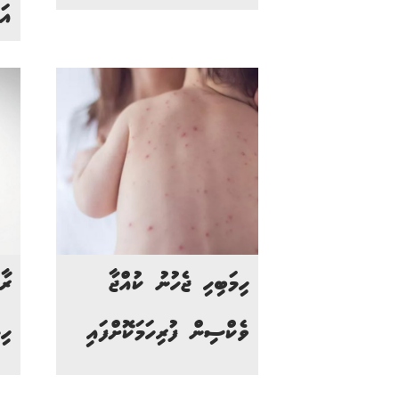
އަ
ހިމަބިހި ޖެހުނު ކުއްޖާ
ރާ
ވެކްސިން ފުރިހަމަކޮށްފައި
ހި