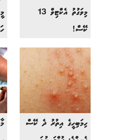
މިވަގުތު އެކްޓިވް 13
މީ
ކޭސް!
ހަ
ހިމަބިހީގެ އިތުރު ދެ ކޭސް
މާ