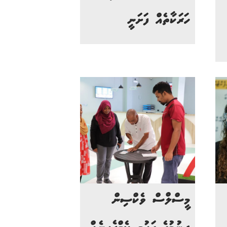
ހަރަކާތެއް ފަށަނީ
މީސްލްސް ވެކްސިން