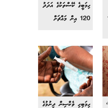
ހިމަބީގެ ކޭސްތަކުގެ އަދަދު
120 އިން މައްޗަށް
،
ހިމަބިހި ވެކްސިން ދިނުމުގެ