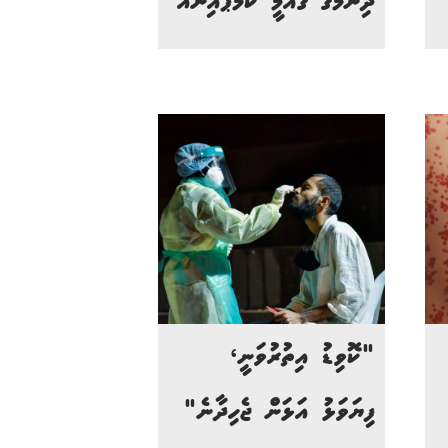
ދިނުމުގެ ގައުމީ ކެމްޕެއިނެއް
"ކޮވިޑު އިތުރުވަނީ،
ފިޔަވަޅު އަޅަން ޖެހިދާނެ"