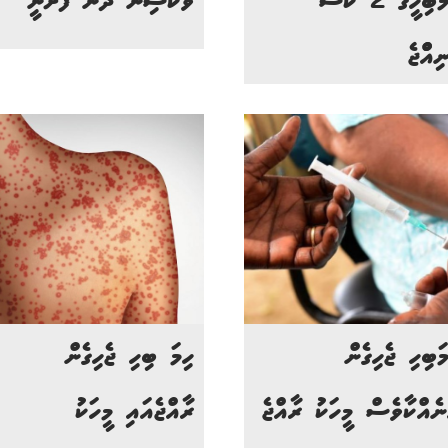
ހިމަބިހީގެ 2 ކޭސް
ވެކްސިން ދޭން ފަށަނީ
ިއްްޖެ
މަބިހި ޖެހިގެން
ހިމަ ބިހި ޖެހިގެން
ނެއްކާވެސް މީހަކު ރާއްޖެ
ރާއްޖެއައި މީހަކު