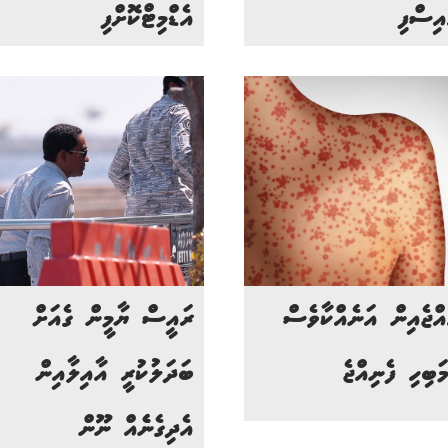
އިސްފި
އެޑްމިޓްކޮށްފި
އްޖެއިން އަނެއްކާވެސް
ރައީސް ޔާމީން ގެއަށް
މަބިހި ފެނިއްޖެ
ބަދަލުކުރީ އާއިލާއިން
އެދިގެނެެއް ނޫން