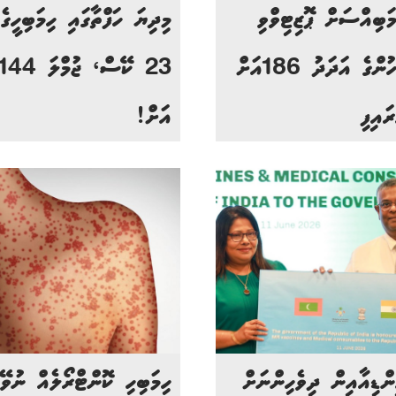
މަބިއްސަށް ޕޮޒިޓިވްވި
މިދިޔަ ހަފްތާގައި ހިމަބިހީގެ
މީހުންގެ އަދަދު 186އަށް
23 ކޭސް، ޖުމްލަ 144
ރައިފި
އަށް!
ންޑިއާއިން ދިވެހިންނަށް
ހިމަބިހި ކޮންޓްރޯލެއް ނުވޭ