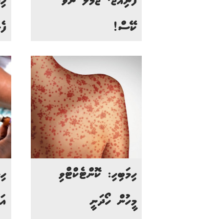
ފެނިއްޖެ، ޖުމްލަ ނުވަ
ކޭސް!
ފެނ
ހިމަބިހި: ކޮންޓެކްޓްވި
ހި
މީހުން ހޯދަނީ
އަ