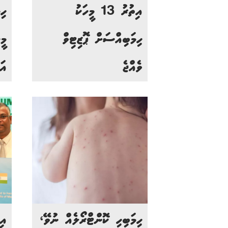
އިތުރު 13 މީހަކު
ހި
ހިމަބިއްސަށް ޕޮޒިޓިވް
ވެއްޖެ
އަ
ހިމަބިހި ކޮންޓްރޯލެއް ނުވޭ،
އި