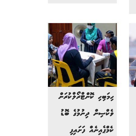
ހިމަބިހި ކޮންޓްރޯލްކުރަން
ވެކްސިން ދިނުމުގެ ބޮޑު
ކެމްޕެއިނެއް ފަށައިފި