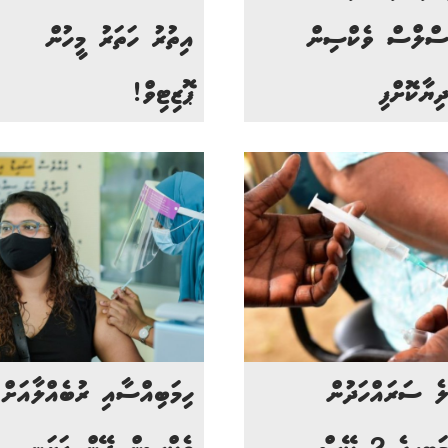
ސްލްސް ވެކްސިން
އިތުރު ހަތަރު މީހުން
ދިޔާކޮށްފި
ޕޮޒިޓިވް!
ލެ ސަރައްހަދުން
ހިމަބިއްސާއި ރުބެއްލާއަށް