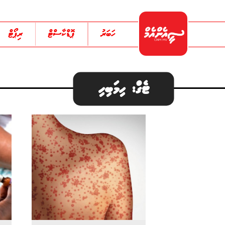
ހަބަރު
ޕޮޑްކާސްޓް
ރިޕޯޓް
ޓެގް: ހިމަބިހި