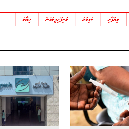
ވިޔަފާރި
ކުޅިވަރު
މުނިފޫހިފިލުވުން
ހިޔާލު