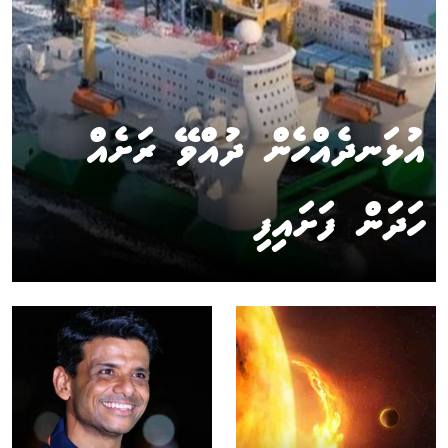
އުޅަނދެއްހެން ދުއްވޭ ރަށެއް
ހަދަން ފަށައިފި