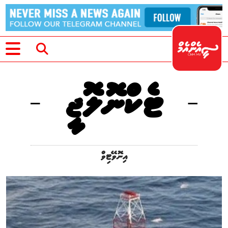
ޓެކްނޮލޮޖީ
އިނޮވޭޓިވް