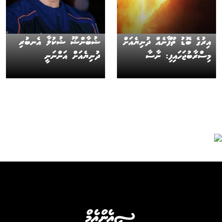
އިރުގެ ބޮޑު ތޫފާނެއް ދުނިޔެއަށް
ޝުބާންޝޫ ޝުކުލާ އެނބުރި
މިސްރާބުޖަހައިފި: ނާސާ
ދުނިޔެއަށް އަންނަނީ