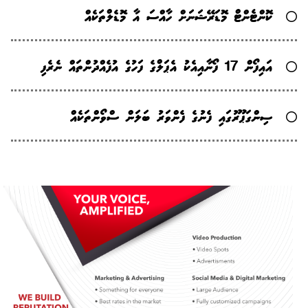
ކޮންޓެންޓް މޮޑަރޭޝަނަށް ހާއްސަ އާ މޮޑެލްތަކެއް
އައިފޯން 17 ފޯނާއިއެކު އެޕަލްގެ ފަހުގެ އުފެއްދުންތައް ނެރެފި
ސިންގަޕޫރުގައި ފެނުގެ ފެންވަރު ބަލަން ސްވޯންތަކެއް