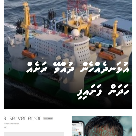
އުޅަނދެއްހެން ދުއްވޭ ރަށެއް
ހަދަން ފަށައިފި