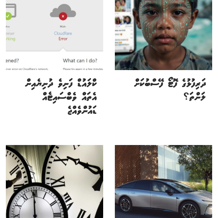
ދަރިފުޅުގެ ފޮޓޯ ފޭސްބުކަށް
ކްލައުޑް ފަނިވެ ދުނިޔެއިން
ލަންތަ؟
އެތައް ވެބްސައިޓެއް
ޑައުންވެއްޖެ