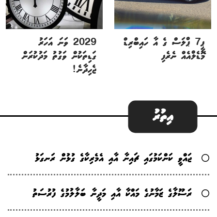
ޕީ7 ޕްލަސް ގެ އާ ހައިބްރިޑް
2029 ވަނަ އަހަރު
މޮޑެލްއެއް ނެރެފި
ގަޑިތަކުން ވަގުތު މަދުކުރަން
ޖެހިދާނެ!
އިތުރު
ޖައްވީ ކަންކަމުގައި ޗައިނާ އާއި އެމެރިކާގެ ގުޅުން ރަނގަޅު
ރަސޫލާގެ ޒަމާނުގެ މައްކާ އާއި މަދީނާ ބަލާލުމުގެ ފުރުސަތު