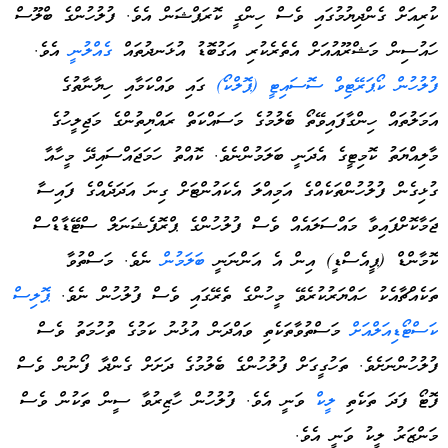
ކުރިއަށް ގެންދިޔުމުގައި ވެސް ހިންގީ ކޮރަޕްޝަން އެވެ. ފުލުހުންގެ ބްލޫސް
ހައުސިން މަޝްރޫއުއަށް އެތެރެކުރި އަގުބޮޑު އުޅަނދުތައް
ގެއްލުނީ
އެވެ.
ފުލުހުން ކޯޕަރޭޓިވް ސޮސައިޓީ (ޕޮލްކޯ)
ގައި ވައްކަމާއި ހިޔާނާތުގެ
އަމަލުތައް ހިންގާފައިވޭތޯ ބެލުމުގެ މަސައްކަތް ރައްޔިތުންގެ މަޖިލީހުގެ
މާލިއްޔަތު ކޮމިޓީގެ އެދަނީ ބަލަމުންނެވެ. ކޮއްތު ހަމަޖައްސައިދޭ މީހާއާ
ގުޅިގެން ފުލުހުންތަކެއްގެ އަމިއްލަ އެކައުންޓަށް ގިނަ އަދަދެއްގެ ފައިސާ
ޖަމާކޮށްފައިވާ މައްސަލައެއް ވެސް ފުލުހުންގެ ޕްރޮފެޝަނަލް ސްޓޭޑާޑްސް
ކޮމާންޑް (ޕީއެސްޑީ) އިން އެ އަންނަނީ
ބަލަމުން
ނެވެ. މަސްތުވާ
ތަކެއްޗާއެކު ހައްޔަރުކުރެވޭ މީހުންގެ ތެރޭގައި ވެސް ފުލުހުން ނެވެ.
ޕޮލިސް
ކަސްޓޯޑިއަލްއަށް
މަސްތުވާތަކެތި ވައްދަން އުޅުނު ކަމުގެ ތުހުމަތު ވެސް
ފުލުހުންނަށެވެ. ތަހުގީގަށް ފުލުހުންގެ ބެލުމުގެ ދަށަށް ގެންދާ ފޯނުން ވެސް
ފޮޓޯ ފަދަ ތަކެތި
ލީކް
ވަނީ އެވެ. ފުލުހުން ހާޒިރުވާ ސީން ތަކުން ވެސް
މަންޒަރު ލީކު ވަނީ އެވެ.