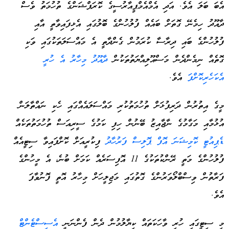
އެބަ ބަލަ އެވެ. އަދި އެމްއެމްޕީއާރުސީގެ ކޮރަޕްޝަންގެ ތުހުމަތު ވެސް
ދާއޫދު ހިމެނޭ ގޮތަށް ބައެއް ފުލުހުންގެ ބޮލުގައި އެޅިފައިވާތީ އާއި
ފުލުހުންގެ ބައި ދިރާސާ ކުރަމުން ގެންދާތީ އެ މައްސަލަތަކުގައި ވަކި
ގޮތެއް ނިމެންދެން މަސްއޫލިއްޔަތުތަކުން
ދާއޫދު މިހާރު އެ ހުރީ
އެކަހެރިކޮށްފަ
އެވެ.
މީގެ އިތުރުން ދަރިފުޅަށް ތުހުމަތުކުރި މައްސަލައެއްގައި ހެކި ނައްތާލަން
އުޅުމާއި މަގާމުގެ ނާޖާއިޒު ބޭނުން ހިފި ކަމުގެ ސީރިއަސް ތުހުމަތުތަކެއް
ޑެޕިއުޓީ ކޮމިޝަނަ އޮފް ޕޮލިސް ފަރުހާދު
ފިކުރީއަށް ކޮށްފައިވާ ސިޓީއެއް
ފުލުހުންގެ މަތީ ރޭންކުތަކުގެ 11 އޮފިސަރެއް ކަމަށް ބުނެ، އެ މީހުންގެ
ފަރާތުން ވިސްބްލޯވަރުންގެ ގޮތުގައި މަޖިލީހަށް މިހާރު އޮތީ ފޮނުވާފަ
އެވެ.
މި ސިޓީގައި ހުރި ވާހަކަތައް ކިޔާލުމުން ދެން ފެންނަނީ
އެސިސްޓެންޓް