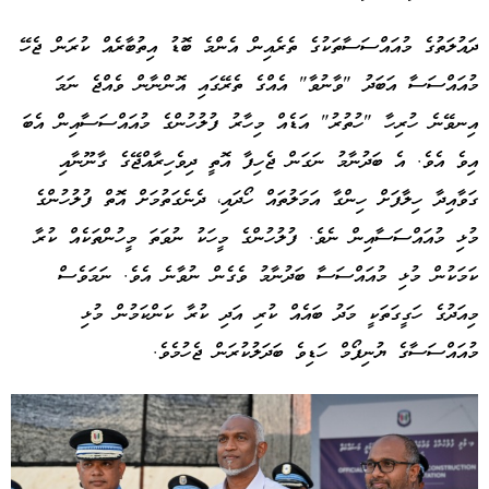
ދައުލަތުގެ މުއައްސަސާތަކުގެ ތެރެއިން އެންމެ ބޮޑު އިތުބާރެއް ކުރަން ޖެހޭ
މުއައްސަސާ އަބަދު "ވާނުވާ" އެއްގެ ތެރޭގައި އޮންނާން ވެއްޖެ ނަމަ
އިނވޭނެ ހުރިހާ "ހުތުރު" އަޑެއް މިހާރު ފުލުހުންގެ މުއައްސަސާއިން އެބަ
އިވެ އެވެ. އެ ބަދުނާމު ނަގަން ޖެހިފާ އޮތީ ދިވެހިރާއްޖޭގެ ގާނޫނާއި
ގަވާއިދާ ހިލާފަށް ހިންގާ އަމަލުތައް ހޯދައި، ދެނެގަތުމަށް އޮތް ފުލުހުންގެ
މުޅި މުއައްސަސާއިން ނެވެ. ފުލުހުންގެ މީހަކު ނުވަތަ މީހުންތަކެއް ކުރާ
ކަމަކުން މުޅި މުއައްސަސާ ބަދުނާމު ވެގެން ނުވާނެ އެވެ. ނަމަވެސް
މިއަދުގެ ހަގީގަތަކީ މަދު ބައެއް ކުރި އަދި ކުރާ ކަންކަމުން މުޅި
މުއައްސަސާގެ ޔުނިފޯމް ހަޑިވެ ބަދަލުކުރަން ޖެހުމެވެ.