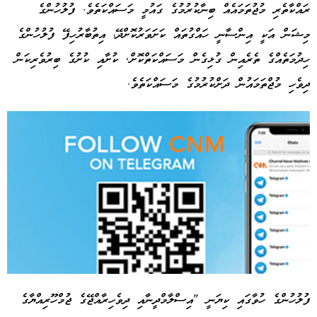
ރައްކާތެރި މުޖުތަމައެއް ބިނާކުރުމުގެ ގައުމީ މަސައްކަތެވެ. ފުލުހުންގެ
މިޝަން އަކީ އިންސާނީ ހައްގުތައް ކަށަވަރުކޮށްދޭ، އިތުބާރުހިފޭ ފުލުހުންގެ
ހިދުމަތެއްގެ ތެރެއިން ގުޅިގެން މަސައްކަތްކޮށް, ކުށާއި ކުށުގެ ބިރުވެރިކަން
ދިވެހި މުޖްތަމައުން ދަށްކުރުމުގެ މަސައްކަތެވެ.
ފުލުހުންގެ ހުވާގައި ކިޔަނީ "އިސްލާމްދީނާއި ދިވެހިރާއްޖޭގެ ޖުމްހޫރިއްޔާގެ