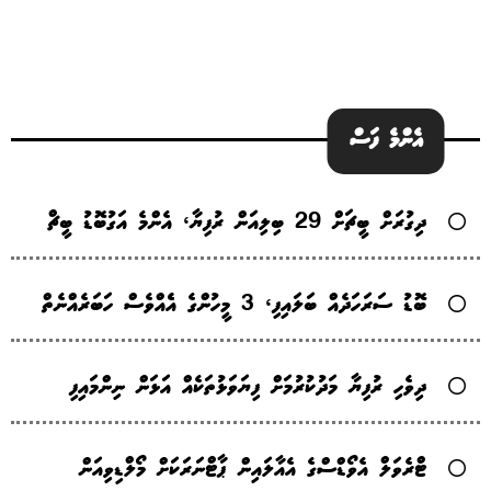
އެންމެ ފަސް
ދިގުރަށް ބީޗަށް 29 ބިލިއަން ރުފިޔާ، އެންމެ އަގުބޮޑު ބީޗް
ބޮޑު ސަރަހަދެއް ބަލައިފި، 3 މީހުންގެ އެެއްވެސް ހަބަރެއްނެތް
ދިވެހި ރުފިޔާ މަދުކުރުމަށް ފިޔަވަޅުތަކެއް އަޅަން ނިންމައިފި
ޓްރެވަލް އެވޯޑްސްގެ އެއާލައިން ޕާޓްނަރަކަށް މޯލްޑިވިއަން