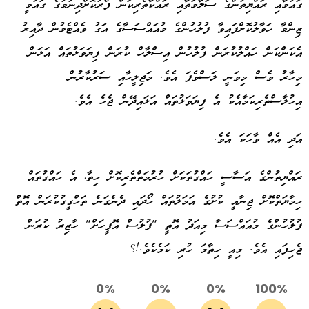
ގައުމާއި ރައްޔިތުންގެ ސަލާމަތާއި ރައްކާތެރިކަން ފޯރުކޮށްދިނުމުގެ ގައުމީ
ޒިންމާ ހަވާލުކޮށްފައިވާ ފުލުހުންގެ މުއައްސަސާގެ އަގު ވެއްޓެމުން ދާއިރު
އެކަންކަން ހައްލުކުރަން ފުލުހުން އިސްލާހް ކުރަން ފިޔަވަޅުތައް އަޅަން
މިހާރު ވެސް މިވަނީ ލަސްވެފަ އެވެ. މަޖިލީހާއި ސަރުކާރުން
އިހުލާސްތެރިކަމާއެކު އެ ފިޔަވަޅުތައް އަޅައިދޭން ޖެހެ އެވެ.
އަދި އެއް ވާހަކަ އެވެ.
ރައްޔިތުންގެ އަސާސީ ހައްގުތަކަށް ހުރުމަތްތެރިކޮށް ހިތާ، އެ ހައްގުތައް
ހިމާޔަތްކޮށް ޖިނާއީ ކުށުގެ އަމަލުތައް ހޯދައި ދެނެގަނެ ތަހްގީގުކުރަން އޮތް
ފުލުހުންގެ މުއައްސަސާ މިއަދު އޮތީ "ފުލުސް އޮފީހަށް" ހާޒިރު ކުރަން
ޖެހިފައި އެވެ. މިއީ ހިތާމަ ހުރި ކަމެކެވެ.!؟
0%
0%
0%
100%