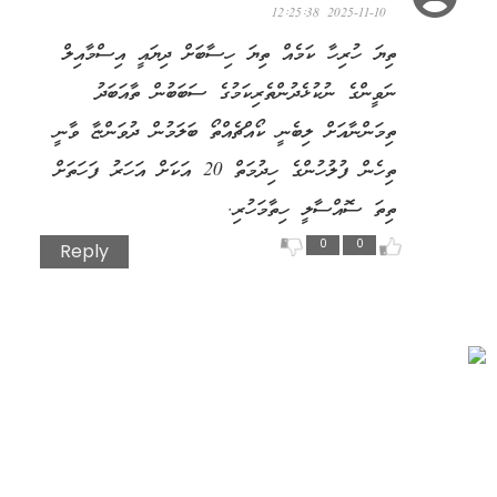
2025-11-10 12:25:38
ތިޔަ ހުރިހާ ކަމެއް ތިޔަ ހިސާބަށް ދިޔައީ އިސްމާއިލް
ނަވީންގެ ނުކުޅެދުންތެރިކަމުގެ ސަބަބުން ތާއަބަދު
ތިމަންނާއަށް ލިބެނީ ކޯއްޗެއްތޯ ބަލަމުން ދުވަންޏާ ވާނީ
ތިހެން ފުލުހުންގެ ހިދުމަތް 20 އަކަށް އަހަރު ފަހަތަށް
ތިތަ ސޮއްސާލީ ހިތާމަހުރި.
0
0
Reply