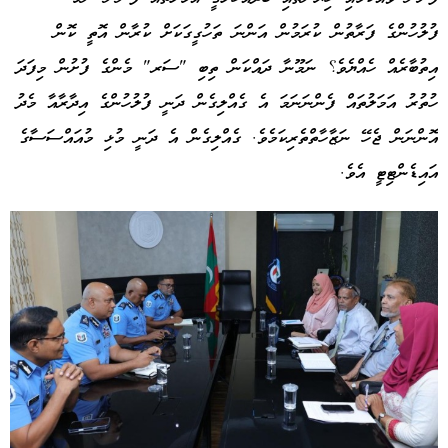
ފުލުހުންގެ ފަރާތުން ކުރަމުން އަންނަ ތަހުގީގަކަށް ކުރާން އޮތީ ކޮން
އިތުބާރެއް ހެއްޔެވެ؟ ނަމޫނާ ދައްކަން ތިބި "ސަރ" މެންގެ ފުށުން މިފަދަ
ހުތުރު އަމަލުތައް ފެންނަނަމަ އެ ގެއްލިގެން ދަނީ ފުލުހުންގެ އިދާރާއާ މެދު
އޮންނަން ޖެހޭ ނަޒާހާތްތެރިކަމެވެ. ގެއްލިގެން އެ ދަނީ މުޅި މުއައްސަސާގެ
އައިޑެންޓިޓީ އެވެ.