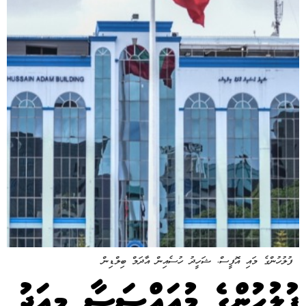
ފުލުހުންގެ މައި އޮފީސް، ޝަހީދު ހުސެއިން އާދަމް ބިލްޑިން
ފުލުހުންގެ މުއައްސަސާ މިއަދު