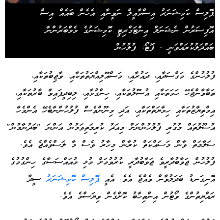
ޕޮލިސް ކަމިޝަނަރު އިސްމާއީލް ނަވީނާއި އެހެން ބައެއް އިސް
އޮފިސަރުން ނެޝަނަލް އިންޓަގްރިޓީ ކޮމިޝަނުގެ މެމްބަރުންނާ
ބައްދަލުކުރައްވަނީ - ފޮޓޯ: ފުލުހުން
ފުލުހުންގެ މަގްސަދާއި، ދައުރާއި، މަސްއޫލިއްޔަތުތަކާއި، ވާޖިބުތަކާއި،
ތަބާވާންޖެހޭ ހަމަތަކާއި އުސޫލުތަކާއި، ހިންގުމާއި، ލިބިދީފައިވާ ބާރުތަކާއި،
އިމްތިޔާޒުތަކާއި ހިމާޔަތްތަކާއި، އަދި މިނޫންވެސް ފުލުހުންނާބެހޭ އެންމެހާ
އުސޫލުތައް މުގުރި ފުލުހުންނަށް މިއަދު ކުރިމަތިވަމުން އަންނަ "ބަދުނާމުން"
ސަލާމަތް ވާން މަސައްކަތް ކުރާން މިހާރު ވެސް މާ ލަސްވެއްޖެ އެވެ.
ފުލުހުން ޖަވާބުދާރީވެ ޖަވާބުދާރީ ކުރުވުމަށް މުޅި މުއައްސަސާގެ ހިންގުމުގެ
އޮނިގަނޑު ބަދަލުވާން ވެއްޖެ އެވެ. އެއީ
ޕޮލިސް ކޮމިޝަނަރު
ސީދާ
ރައްޔިތުންގެ ވޯޓުން އިންތިހާބު ކޮށްގެން ވިޔަސްމެ އެވެ.