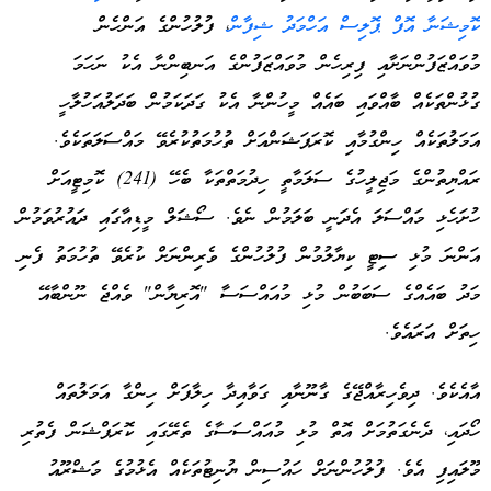
ކޮމިޝަނާ އޮފް ޕޮލިސް އަހްމަދު ޝިފާން
، ފުލުހުންގެ އަންހެން
މުވައްޒަފުންނަށާއި ފިރިހެން މުވައްޒަފުންގެ އަނބިންނާ އެކު ނަހަމަ
ގުޅުންތަކެއް ބާއްވައި ބައެއް މީހުންނާ އެކު ގަދަކަމުން ބަދަލުއަހުލާހީ
އަމަލުތަކެއް ހިންގުމާއި ކޮރަޕަޝަންއަށް ތުހުމަތުކުރެވޭ މައްސަލަތަކެވެ.
ރައްޔިތުންގެ މަޖިލީހުގެ ސަލަމާތީ ހިދުމަތްތަކާ ބެހޭ (241) ކޮމިޓީއަށް
ހުށަހެޅި މައްސަލަ އެދަނީ ބަލަމުން ނެވެ. ސޯޝަލް މީޑިއާގައި ދައުރުވަމުން
އަންނަ މުޅި ސިޓީ ކިޔާލުމުން ފުލުހުންގެ ވެރިންނަށް ކުރެވޭ ތުހުމަތު ފެނި
މަދު ބައެއްގެ ސަބަބުން މުޅި މުއައްސަސާ "އޮރިޔާން" ވެއްޖެ ނޫންބާއޭ
ހިތަށް އަރައެވެ.
އާއެކެވެ. ދިވެހިރާއްޖޭގެ ގާނޫނާއި ގަވާއިދާ ހިލާފަށް ހިންގާ އަމަލުތައް
ހޯދައި، ދެނެގަތުމަށް އޮތް މުޅި މުއައްސަސާގެ ތެރޭގައި ކޮރަޕްޝަން ފެތުރި
މޫލައިފި އެވެ. ފުލުހުންނަށް ހައުސިން ޔުނިޓުތަކެއް އެޅުމުގެ މަޝްރޫއު