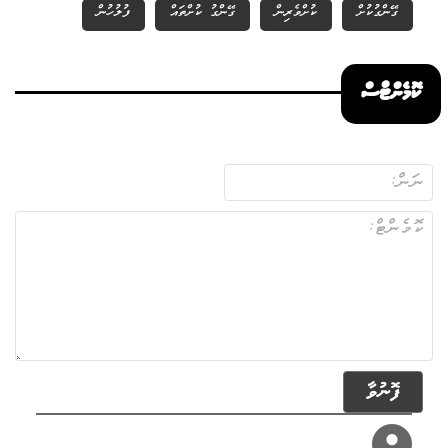
ގޭންގުކުށް
ކުށްވެރިން
ގޭންގު ކުށްތައް
ފުލުހުން
ކޮމެންޓްސް
ފޮނުވާ
ާްގައުމުގެ ދޫ