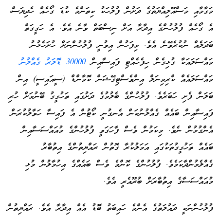
މަގާމާއި މަސްއޫލިއްޔަތުގެ ދަށުން ފުލުހަކު ކިތަންމެ ކުޑަ ގޯހެއް ހެދިޔަސް،
އެ ގޯހެއް ފުލުހުންގެ އިދާރާ އަށް ނިސްބަތް ވާނެ އެވެ. އެ ހަގީގަތް
ބަދަލެއް ނުކުރެވޭނެ އެވެ. މިފަހުން އިވުނީ ފުލުހުންނަށް ހުށަހެޅުނު
މައްސަލައަކާ ގުޅިގެން ހިފެހެއްޓި ފައިސާއިން
30000 ޑޮލަރު ގެއްލުނު
މައްސަލައެއް ކްރިމިނަލް އިންވެސްޓިގޭޝަން ކޮމާންޑް (ސީއައިސީ) އިން
ބަލަން ފެށި ހަބަރެވެ. ފުލުހުންގެ ބެލުމުގެ ދަށުގައި ތަހުގީގު ބޭނުމަށް ހުރި
ފައިސާއިން ބައެއް ގެއްލުނުކަން އެނގުނީ ކޯޓުން އެ ފައިސާ ހަވާލުކުރަން
އެންގުމުން ނެވެ. މިކަމުން ވެސް ފާހަގަވީ ފުލުހުންގެ މުއައްސަސާއިން
ބައެއް ތަހުގީގުތަކުގައި އަމަލުކުރާ ގޮތުން ރައްޔިތުންގެ އިތުބާރު
ގެއްލެމުންދާކަމެވެ. ފުލުހުންގެ ކޮންމެ ވެސް ބައެއްގެ އިހުމާލުން މުޅި
މުއައްސަސާގެ އިތުބާރަށް ބުރޫއެރީ އެވެ.
ފުލުހުންނަކީ ދައުލަތުގެ އެންމެ ހައިބަތު ބޮޑު އެއް އިދާރާ އެވެ. ރައްޔިތުން