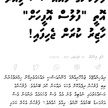
އޮތީ "ފުލުސް އޮފީހަށް"
ހާޒިރު ކުރަން ޖެހިފައި!
އަލީ މިދުހަތު
10 ނޮވެންބަރ 2025 - 11:02:51
ދިވެހިރާއްޖޭގެ ޖުމްހޫރިއްޔާގެ ގާނޫނުއަސާސީ ރައްކައުތެރިކޮށް ހިމާޔަތްކުރުން
ތިބި ފުލުހުން ދިފާއުކޮށް ވާހަކަ ދައްކަން ހާދަ ބޭނުމެވެ. ފުލުހުންގެ
މަސައްކަތުގައި ނެގެޓިވް ވާނެ އެއް ވެސް ވާހަކައެއް ދަންކަން ވެސް
އަޅުގަނޑު ބޭނުމެއް ނޫނެވެ. ކީއްވެ ހެއްޔެވެ.؟ ފުލުހުން އެކުރާ ކަމަކީ