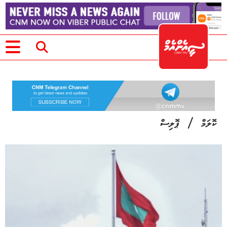
/
ކޮލަމް
ޕޮލިސް