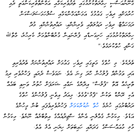
ގާނޫނުއަސާސީ ހިމާޔަތްކުރުމުގައި ތެދުވެރިކަމާއި އަމާނާތްތެރިކަންމަތީ ދެމި
Advertisement
ހުރުމަށާއި ދިވެހި ގައުމުގެ އަމަންއަމާންކަމާއި ސުލްހަމަސަލަސްކަން
ދަމަހައްޓާ، ދިވެހި ދައުލަތާއި ވެރިންނާއި، ރައްޔިތުންނާއި މުދާ
ހިމާޔަތްކުރުމުގައި ހަށިގަނޑާއި ފުރާނައިން ގުރުބާންވުމަށް ކެރިހުރެ، މާތްﷲ
ގަންދީ ހުވާކުރަމެވެ."
ތެދެކެވެ. މި ހުވާގެ މަތީގައި ދިވެހި ގައުމަށް ރައްޔިތުންނަށް ތެދުވެރިވި
އަދި ވަމުންދާ ފުލުހުން ހާދަ ގިނަ އެވެ. ނަމަވެސް ދެރައީ ފަހްރުވެރި ދިގު
ތާރީހެއް އޮތް "ފުލުސް" އިދާރާގެ ނަމާއި ޝަރަފަށް ހުތުރު ވަނިވި ބައެއް
އެކި ރޭންކް ތަކުން "ފާޅު"ވުމެވެ. މިއަދު އިވެނީ ފުލުހުންގެ ހުވާގެ
ދަރުބާރުގައި ހުރެމެ
ހުވާ ނުކުރާކަމަށް
ފަހުރުވެރިވެފައި ބުނާ މީހުންގެ
އަޑެވެ. މިކަމުން ގެއްލެނީ އެންމެ ސާޖިދުއެއްގެ އިތުބާރެއް ނޫނެވެ. މިކަމުން
މުޅި މުއައްސަސާގެ ގަދަރާއި ހައިބަތަށް ހިޔަނި އެޅެ އެވެ.