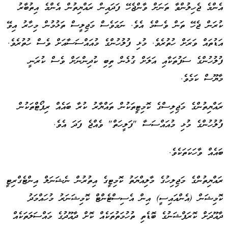
އެންމެ ޖެހިލުންވާ ތަނަށް ވާންޖެހޭ ފަދައިން ރައްޔިތުން އެންމެ އިތުބާރު
ކުރަން ޖެހޭ ތަން ވެސްމެ އެވެ. ނަމަވެސް މަޖިލީސް ތަޅުމުން މިހާރު އިވޭ
އަޑުތައް ވަރަށް ހުތުރެވެ. މުޅި ފުލުހުންގެ މުއައްސަސާއަށް ވެސް ހުތުރެވެ.
ފުލުހުންގެ ސަފުތަކާއި އަލަށް ގުޅެން ތިބި ކުދިންނަށް ވެސް ކުރަނީ
މާޔޫސް ކަމެވެ.
ރައްޔިތުންގެ މަޖިލިސްގެ ކޮމިޓީތަކުން ތައްޔާރު ކުރާ ބައެއް ރިޕޯޓްތަކުން
ފުލުހުންގެ މުޅި މުއައްސަސާ "ފަލީހަތް" ވެއްޖެ ފަދަ އެވެ.
ބައެއް ވާހަކަތަކެވެ.
ރައްޔިތުންގެ މަޖިލިހުގެ މާލިއްޔަތު ކޮމިޓީގެ އިތުރުން ނެޝަނަލް އިންޓެގްރިޓީ
ކޮމިޝަން (އެންއައިސީ) އިން އެސިސްޓެންޓް ކޮމިޝަނަރު މުހައްމަދު
ދާއޫދަށް ކޮރަޕްޝަނުގެ ބޮޑެތި ތުހުމަތުތަކެއް ކޮށް ދާއޫދުގެ މައްސަލަތަކެއް