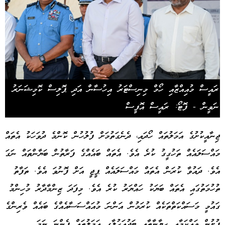
ރައީސް މުއިއްޒާއި ހޯމް މިނިސްޓަރު އިހުސާން އަދި ޕޮލިސް ކޮމިޝަނަރު
ނަވީން - ފޮޓޯ: ރައީސް އޮފީސް
ޖިނާއީކުށުގެ އަމަލުތައް ހޯދައި، ދެނެގަތުމަށް ފުލުހުން ކޮންމެ ދުވަހަކު އެތައް
މައްސަލައެއް ތަހުގީގު ކުރެ އެވެ. އެތައް ބައެއްގެ ފަރާތުން ބަޔާންތައް ނަގަ
އެވެ. ދައުވާ ކުރަން އެތައް މައްސަލައެއް ޕީޖީ އަށް ފޮނުވަ އެވެ. ތަފާތު
ތުހުމަތުގައި އެތައް ބަޔަކު ހައްޔަރު ކުރެ އެވެ. މިފަދަ ޒިންމާދާރު މުހިންމު
ގައުމީ މަސައްކަތްތަކެއް ކުރަމުން އަންނަ މުއައްސަސާއެއްގެ ބައެއް ވެރިންގެ
ފުށުން ވައްކަމާއި ހިޔާނާތާއި ބަދުއަހުލާގީ އަމަލުތައް ފެންނަ ނަމަ