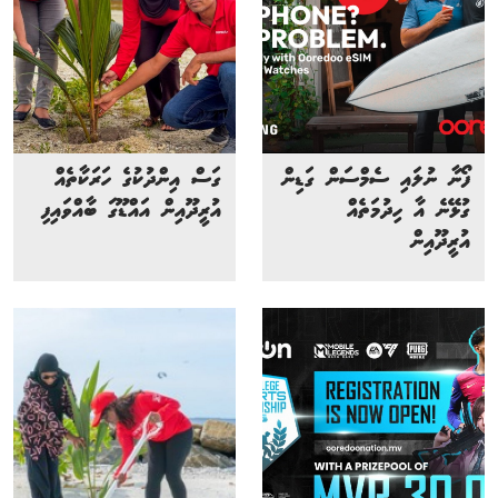
ފޯނާ ނުލައި ސެމްސަން ގަޑިން
ގަސް އިންދުކުގެ ހަރަކާތެއް
ގުޅޭނެ އާ ހިދުމަތެއް
އުރީދޫއިން އައްޑޫގަ ބާއްވައިފި
އުރީދޫއިން