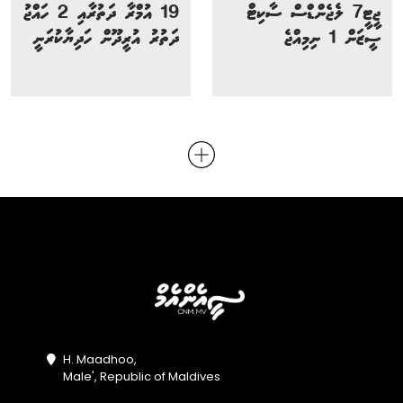
ޖީޓީ7 ލެޖެންޑްސް ސާކިޓް
19 އުމްރާ ދަތުރާއި 2 ހައްޖު
ސީޒަން 1 ނިމިއްޖެ
ދަތުރު އުރީދޫން ހަދިޔާކުރަނީ
H. Maadhoo,
Male', Republic of Maldives