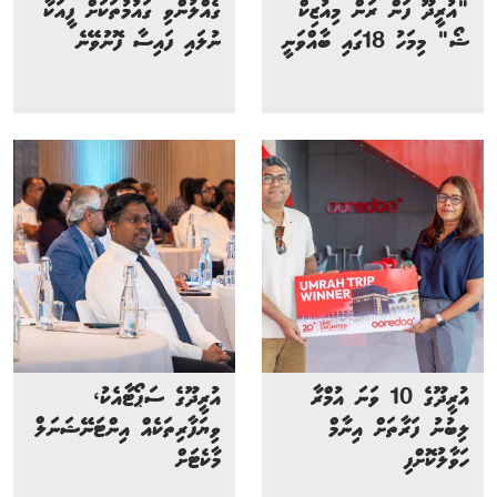
"އުރީދޫ ފަން ރަން މިއުޒިކް
ގެއްލުންވި ގައުމުތަކަށް ފީއަކާ
ޝޯ" މިމަހު 18ގައި ބާއްވަނީ
ނުލައި ފައިސާ ފޮނުވޭނެ
އުރީދޫގެ 10 ވަނަ އުމްރާ
އުރީދޫގެ ސަޕޯޓާއެކު،
ލިބުނު ފަރާތަށް އިނާމް
ވިޔަފާރިތަކެއް އިންޓަނޭޝަނަލް
ހަވާލުކޮށްފި
މާކެޓަށް