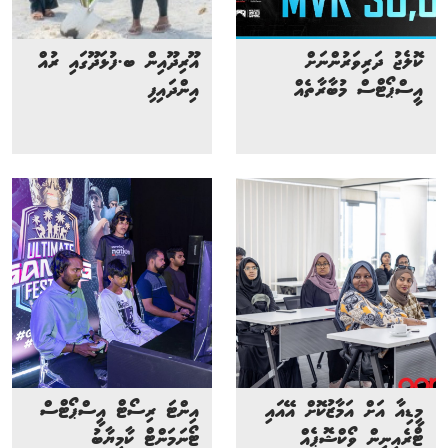
ކޮލެޖު ދަރިވަރުންނަށް
އޫރިދޫއިން ބ.ފުޅަދޫގައި ރުއް
އީސްޕޯޓްސް މުބާރާތެއް
އިންދައިފި
މީޑިއާ އަށް އަމާޒުކޮށް އޭއައި
އިންޓަ ރިސޯޓް އީސްޕޯޓްސް
ޓްރެއިނިން ވޯކްޝޮޕެއް
ޓޯނަމަންޓް ކާމިޔާބު