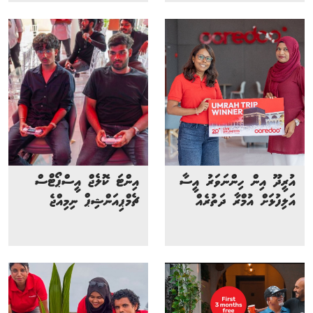
އުރީދޫ އިން ހިންނަވަރު އީސާ
އިންޓަ ކޮލެޖް އީސްޕޯޓްސް
އަލިފުޅަށް އުމްރާ ދަތުރެއް
ޗެމްޕިއަންޝިޕް ނިމިއްޖެ