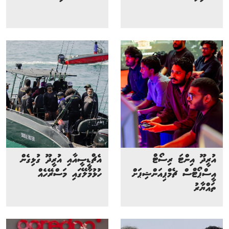
އުރީދޫ އިންޓަ ރިސޯޓް
އެޗްޑީސީއާއި އުރީދޫ ގުޅިގެން
އީސްޕޯޓްސް ޗެމްޕިއަންޝިޕަށް
ހުޅުމާލޭގައި މަސްރޭހެއް
ތައްޔާރު