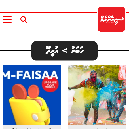
ހަބަރު > އުރީދޫ