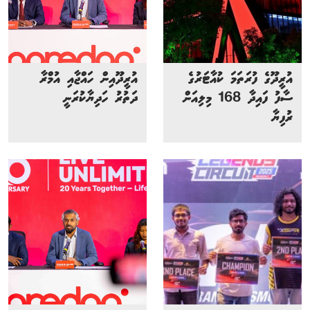
އުރީދޫގެ ފުރަތަމަ ކުއާޓަރުގެ
އުރީދޫއިން ހައްޖާއި އުމްރާ
ސާފު ފައިދާ 168 މިލިއަން
ދަތުރު ހަދިޔާކުރަނީ
ރުފިޔާ