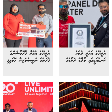
އުރީދޫގެ އަހަރީ ދުވަހު
އުރީދޫގެ އުމްރާ ޕްރޮމޯޝަންގެ
ކަނޑުއަޑީގައި ވޯލްޑް ރެކޯޑެއް
ފުރަތަމަ ނަސީބުވެރިޔާ ހޮވައިފި