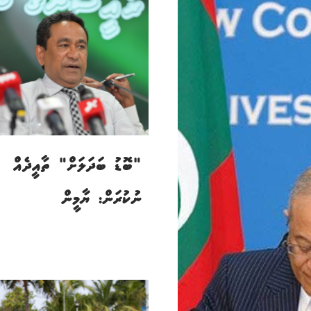
"ބޮޑު ބަދަލަށް" ތާއީދެއް
ނުކުރަން: ޔާމީން