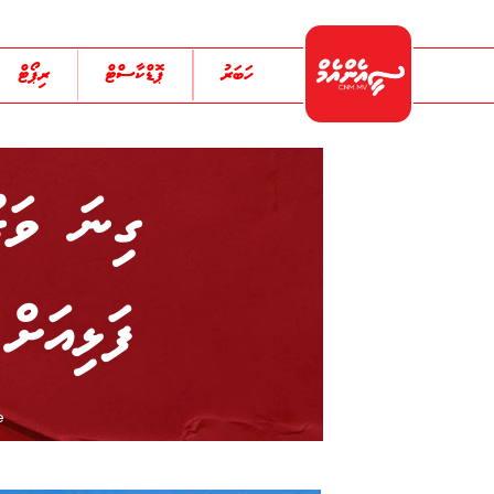
ހަބަރު
ޕޮޑްކާސްޓް
ރިޕޯޓް
ގިނަ ވަގ
ފަޅިއަށް
e