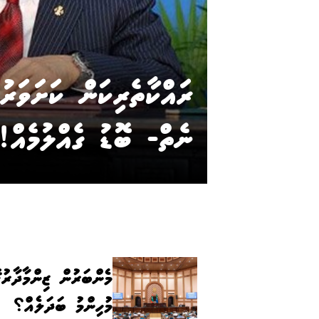
ރައްކާތެރިކަން ކަށަވަރު
ނެތް- ބޮޑު ގެއްލުމެއް!
މެންބަރުން ޒިންމާދާރު
މުހިންމު ބަދަލެއް؟