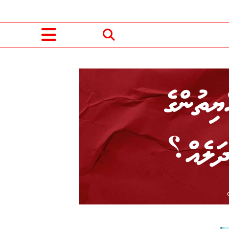
ިތުންގެ
ދަލެއް؟