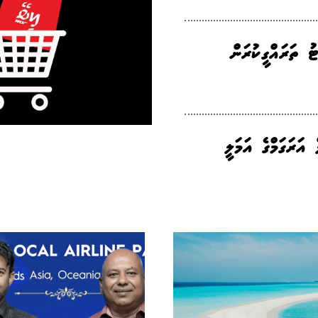
ު ތަރައްގީކުރަން
 އަރަގަމްގެ އަމަލީ