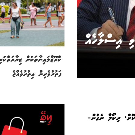
ވި އިސްލާހެއް
ކްރޫޒްލައިނާތަކުން ޒިޔާރަތްކުރި
ފަތުރުވެރިން އިތުރުވެއްޖެ
ކޮށް، ރިކޯލް ނެގުން-