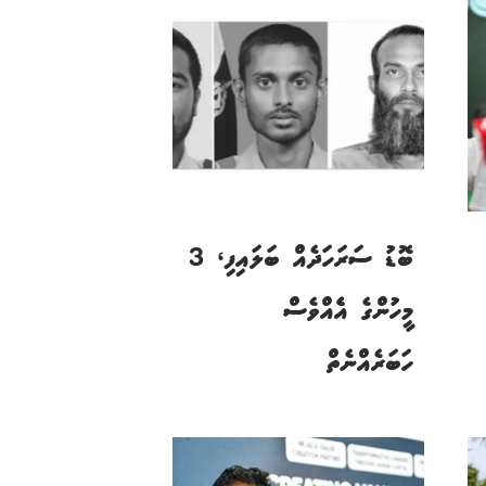
ބޮޑު ސަރަހަދެއް ބަލައިފި، 3
މީހުންގެ އެެއްވެސް
ހަބަރެއްނެތް