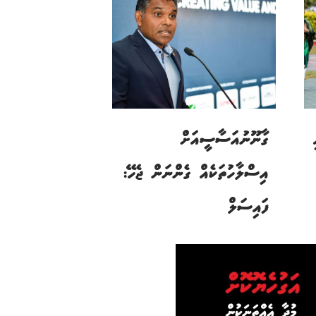
ގާނޫނުއަސާސީއަށް
އިސްލާހުތަކެއް ގެންނަން ޖެހޭ:
ފައިސަލް