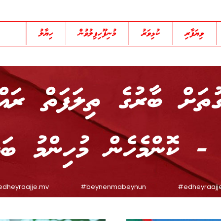
ވިޔަފާރި
ކުޅިވަރު
މުނިފޫހިފިލުވުން
ހިޔާލު
ުތަށް ބާރުގެ ތިލަފަތް ރައްޔ
 - ކޮންމެހެން މުހިންމު ބަ
edheyraajje.mv
#beynenmabeynun
#edheyraajj