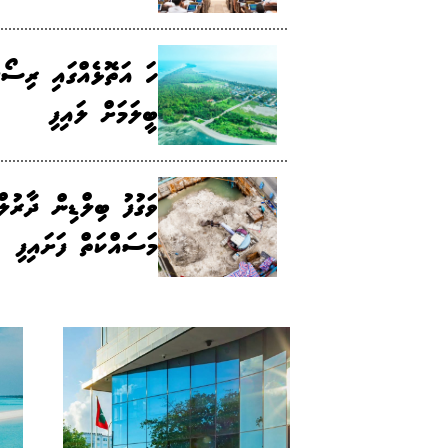
ހަ އަތޮޅެއްގައި ރިސޯޓ
ބީލަމަށް ލައިފި
ވަގުފު ބިލްޑިން ދާރުލް
މަސައްކަތް ފަށައިފި