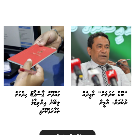
"ބޮޑު ބަދަލަށް" ތާއީދެއް
ގައްދޫން ޕާސްޕޯޓު ހިދުމަތް
ނުކުރަން: ޔާމީން
ލިބޭނެ އިންތިޒާމު
ތައާރަފުކޮށްފި