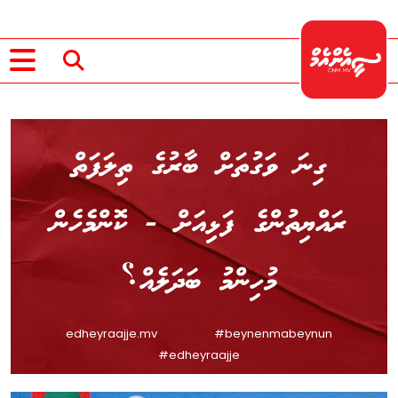
ގިނަ ވަގުތަށް ބާރުގެ ތިލަފަތް
ރައްޔިތުންގެ ފަޅިއަށް - ކޮންމެހެން
މުހިންމު ބަދަލެއް؟
edheyraajje.mv
#beynenmabeynun
#edheyraajje