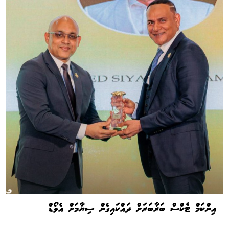
އިންކަމް ޓެކްސް ބަރާބަރަށް ދައްކައިގެން ސިޔާމަށް އެވޯޑް