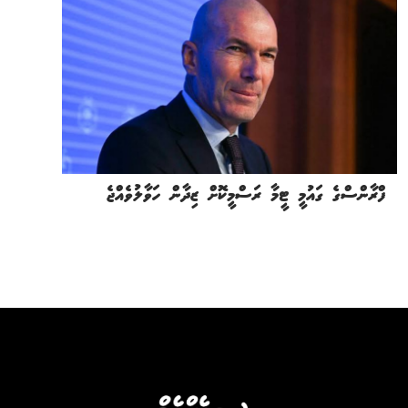
ފްރާންސްގެ ގައުމީ ޓީމާ ރަސްމީކޮށް ޒިދާން ހަވާލުވެއްޖެ