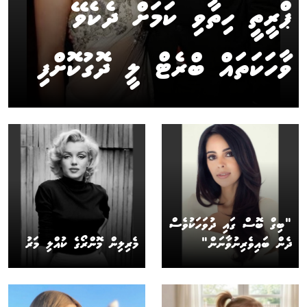
ޕްރީތީ ހިތާވި ކަމަށް ދެކެވޭ
ވާހަކަތައް ބްރެޓް ލީ ދޮގުކޮށްފި
"ބިގް ބޮސް ގައި ދުވަހަކުވެސް
ދެން ބައިވެރިނުވާނަން"
މެރިލިން މޮންރޯގެ ކުއްލި މަރު