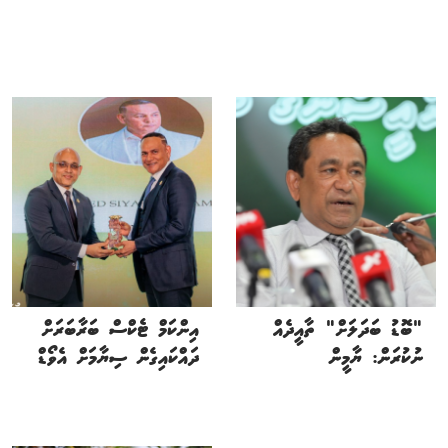
"ބޮޑު ބަދަލަށް" ތާއީދެއް
އިންކަމް ޓެކްސް ބަރާބަރަށް
ނުކުރަން: ޔާމީން
ދައްކައިގެން ސިޔާމަށް އެވޯޑް