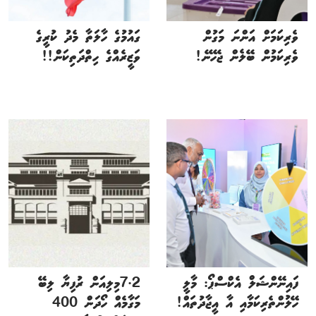
ވެރިކަމަށް އަންނަ މަގުން
ގައުމުގެ ހާލަތާ މެދު ކުރީގެ
ވެރިކަމުން ބޭލެން ޖެހޭނެ!
ވަޒީރެއްގެ ހިތްދަތިކަން!!
ފައިނޭންޝަލް އެކްސްޕޯ: މާލީ
7.2މިލިއަން ރުފިޔާ ލިބޭ
ހޭލުންތެރިކަމާއި އާ އީޖާދުތައް!
މަގާމެއް ހޯދަން 400