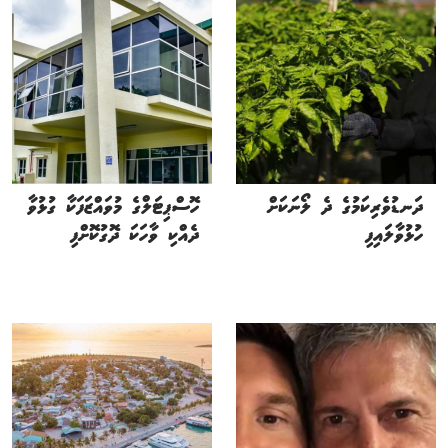
ދަނޑުވެރިކަމުގެ ދެ ލޯނަކަށް
ހޮސްޕިޓަލްގެ މުވައްޒަފަކާ ގުޅުވާ
ހުޅުވާލައިފި
ދެއްކި ވާހަކަ ދޮގުކޮށްފި