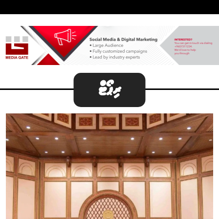
ރިޕޯޓް