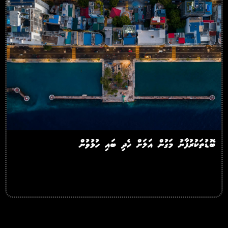
ބޮޑުތަކުރުފާނު މަގުން އަލަށް ހެދި ބައި ހުޅުވުން