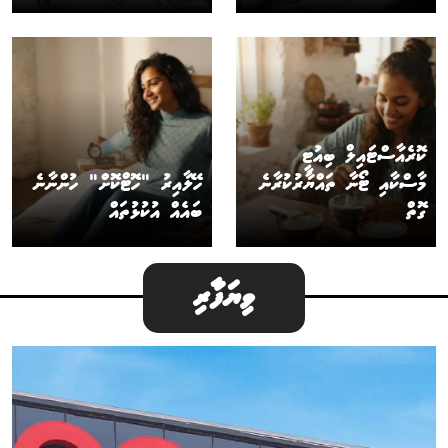
ކޮރެއާސްޓައިލް ބިއުޓީ
މާސްކާއި ޓޯނާ ތައްޔާރުކުރާނެ
ހޭލާއިރު "ހޮޓްކޮށް" ހުންނާނެ
ގޮތް
ބައެއް އުކުޅުތައް
ވިޔަފާރި