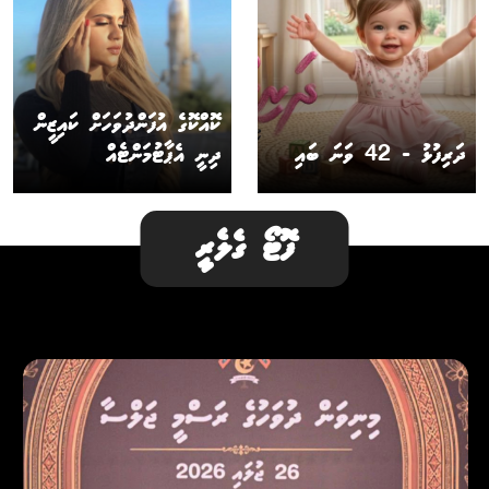
ކޮއްކޮގެ އުފަންދުވަހަށް ކައިޒީން
ދަރިފުޅު - 42 ވަނަ ބައި
ދިނީ އެޕާޓުމަންޓެއް
ފޮޓޯ ގެލެރީ