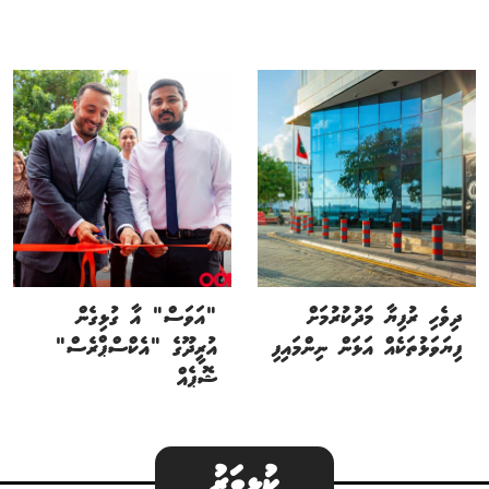
ދިވެހި ރުފިޔާ މަދުކުރުމަށް
"އަވަސް" އާ ގުޅިގެން
ފިޔަވަޅުތަކެއް އަޅަން ނިންމައިފި
އުރީދޫގެ "އެކްސްޕްރެސް"
ޝޮޕެއް
ކުޅިވަރު