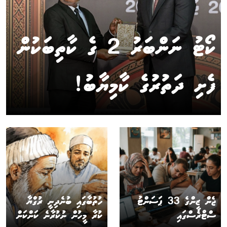
ކޯޓު ނަންބަރު 2 ގެ ކާތިބަކުން
ފެށި ދަތުރުގެ ކާމިޔާބު!
ޖެން ޒީންގެ 33 ޕަސަންޓު
ހުތުބާގައި ބުނެދިނީ ރުގްޔާ
ސްޓްރެސްގައި
ކުރާ މީހުން ނުކުރާނެ ކަންކަން