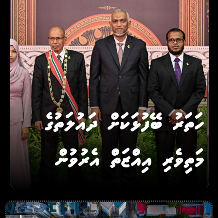
ހަތަރު ބޭފުޅަކަށް ދައުލަތުގެ
މަތިވެރި އިއްޒަތް އެރުވުން