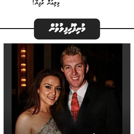
މިލިއަން ރުފިޔާ!
މުނިފޫހިފިލުވުން