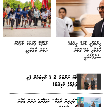
ހިންމަފުށީ ޑްރަގް ރީހެބްގެ
ރާއްޖޭގެ ފުރަތަމަ ކޯޕަރޭޓް
ހާލަތާއި ބެހޭ ގޮތުން
ދުވުން ބާއްވައިފި
ސުވާލުކުރަނީ
ކޯޓު ނަންބަރު 2 ގެ ކާތިބަކުން ފެށި
ދަތުރުގެ ކާމިޔާބު!
"މަދިރިން ރައްކާ" ކެމްޕޭންގެ ދަށުން އަމާން