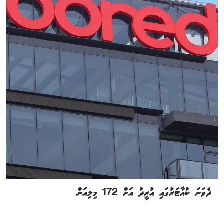
ދެވަނަ ކުއާޓަރުގައި އުރީދު އަށް 172 މިލިއަން