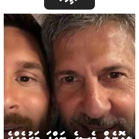
ލިއޮނެލް މެސީގެ ބައްޕަ މަރުވެއްޖެ