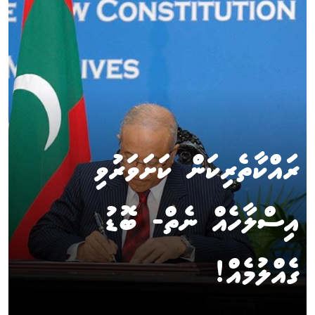
ރައްކާތެރިކަން ކަށަވަރުވި
އިސްލާހެއް ނެތް- ބޮޑު
ގެއްލުމެއް!