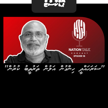
ޕޮޑްކާސްޓް
"ސަރަހައްދީ ހިންގުން އަލުން ތަރުތީބު ކުރުން"