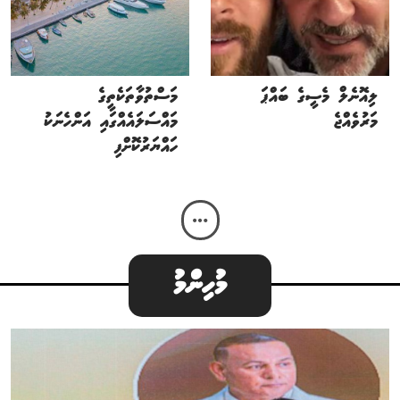
ލިއޮނެލް މެސީގެ ބައްޕަ
މަސްތުވާތަކެތީގެ
މަރުވެއްޖެ
މައްސަލައެއްގައި އަންހެނަކު
ހައްޔަރުކޮށްފި
މުހިންމު