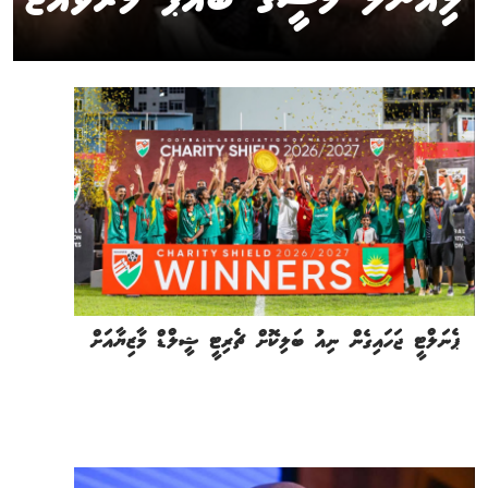
ޕެނަލްޓީ ޖަހައިގެން ނިއު ބަލިކޮށް ޗެރިޓީ ޝީލްޑް މާޒިޔާއަށް