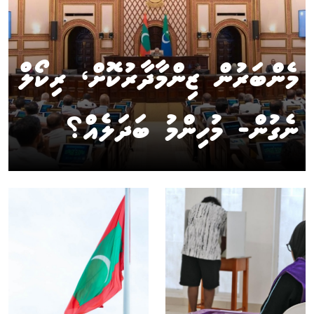
މެންބަރުން ޒިންމާދާރުކޮށް، ރިކޯލް
ނެގުން- މުހިންމު ބަދަލެއް؟