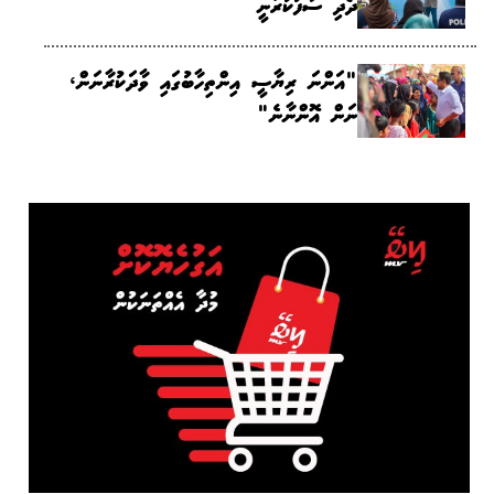
ދޯދި ސާފުކުރަނީ
"އަންނަ ރިޔާސީ އިންތިހާބުގައި ވާދަކުރާނަން،
ނަން އޮންނާނެ"