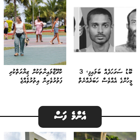
ބޮޑު ސަރަހަދެއް ބަލައިފި، 3
ކްރޫޒްލައިނާތަކުން ޒިޔާރަތްކުރި
މީހުންގެ އެެއްވެސް ހަބަރެއްނެތް
ފަތުރުވެރިން އިތުރުވެއްޖެ
އެންމެ ފަސް